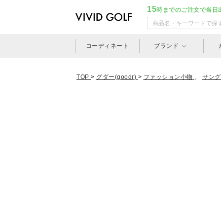
15
時までのご注文で当日
コーディネート
ブランド
TOP
>
グダー(goodr)
>
ファッション小物
、
サング