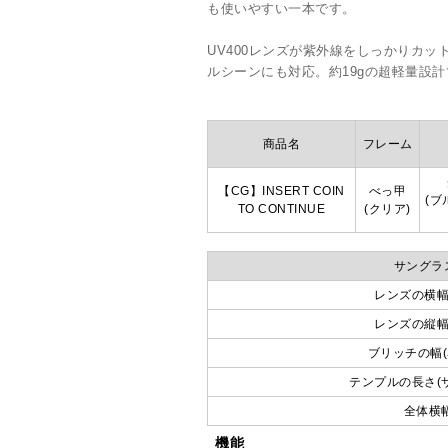
も使いやすい一本です。
UV400レンズが紫外線をしっかりカッ
ルシーンにも対応。約19gの超軽量設
商品名
フレーム
【CG】INSERT COIN
べっ甲
(ブ
TO CONTINUE
(クリア)
サングラス
レンズの横幅
レンズの縦幅
ブリッチの幅(
テンプルの長さ(
全体横
機能