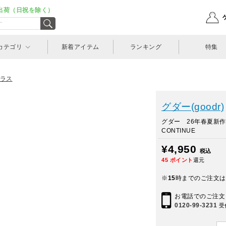
出荷（日祝を除く）
カテゴリ
新着アイテム
ランキング
特集
ラス
グダー(goodr)
グダー 26年春夏新作 
CONTINUE
¥4,950
税込
45
ポイント
還元
※
15
時までのご注文は
お電話でのご注文
0120-99-3231
受