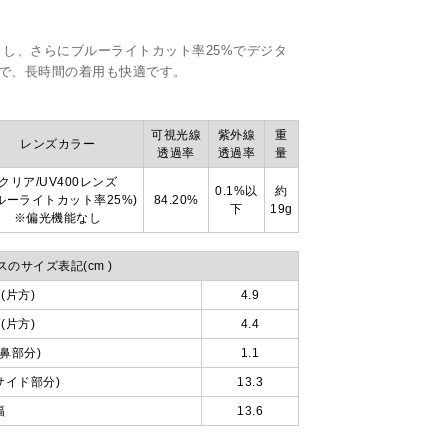
トし、さらにブルーライトカット率25%でデジタ
計で、長時間の着用も快適です。
可視光線
紫外線
重
レンズカラー
透過率
透過率
量
クリア/UV400レンズ
0.1%以
約
ルーライトカット率25%)
84.20%
下
19g
※偏光機能なし
のサイズ表記(cm )
(片方)
4.9
(片方)
4.4
鼻部分)
1.1
サイド部分)
13.3
幅
13.6