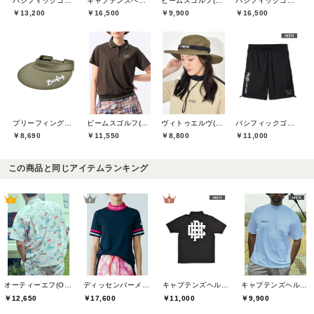
パシフィックゴルフクラブ(Pacific GOLF CLUB)
キャプテンズヘルムゴルフ(Captains Helm Golf)
ビームスゴルフ(BEAMS GOLF)
パシフィックゴルフクラブ(Pacific GOLF CLUB)
￥13,200
￥16,500
￥9,900
￥16,500
ブリーフィングゴルフ(BRIEFING GOLF)
ビームスゴルフ(BEAMS GOLF)
ヴィトゥエルヴ(V12)
パシフィックゴルフクラブ(Pacific GOLF CLUB)
￥8,690
￥11,550
￥8,800
￥11,000
この商品と同じアイテムランキング
オーティーエフ(O.T.F)
ディッセンバーメイ(DECEMBERMAY)
キャプテンズヘルムゴルフ(Captains Helm Golf)
キャプテンズヘルムゴルフ(Captains Helm Golf)
￥12,650
￥17,600
￥11,000
￥9,900