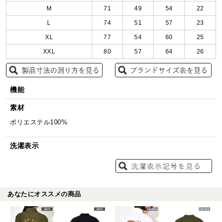
M
71
49
54
22
L
74
51
57
23
XL
77
54
60
25
XXL
80
57
64
26
機能
素材
ポリエステル100%
洗濯表示
あなたにオススメの商品