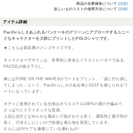
商品の在庫確保について
[詳細]
欲しいものリストの使用方法について
[詳細]
アイテム詳細
Pacificらしさあふれるパンケーキのグリーンにアプローチするユニー
クなキャラクターを大胆にプリントしたPOLOシャツです。
★こちらは新品番のメンズサイズです。
キャラクターデザインは、世界的に有名なイラストレーターである、
FACE氏の描き下ろし。
胸にはFORE ON THE WAVESのワードをプリント、「波に打ち損じ
てしまった」という、Pacificらしさのある海とGOLFを感じられるワ
ードになっています。
ボディに使用されている生地はポリエステル100%の鹿の子編みで、
さっぱりとドライタッチな質感。
上品な光沢となめらかな風合いで肌ざわりも良く、通気性と吸汗性が
高く、汗冷えしにくいので快適な着心地を実現しています。
さらにはUVケアも兼備している優れもの!