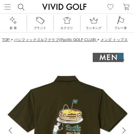
新 着
ブランド
カテゴリ
ランキング
プレー券
TOP
>
パシフィックゴルフクラブ(Pacific GOLF CLUB)
>
メンズ トップス