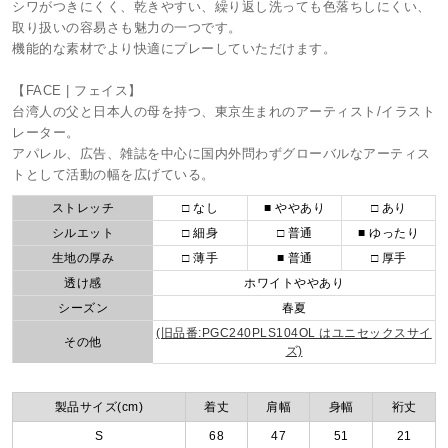
シワがつきにくく、乾きやすい、繰り返し洗っても色落ちしにくい、
取り扱いの容易さも魅力の一つです。
機能的な素材でより快適にプレーしていただけます。
【FACE | フェイス】
台湾人の父と日本人の母を持つ、東京生まれのアーティスト/イラスト
レーター。
アパレル、広告、雑誌を中心に国内外問わずグローバルなアーティス
トとして活動の幅を広げている。
ストレッチ
□ なし
■ ややあり
□ あり
シルエット
□ 細身
□ 普通
■ ゆったり
生地の厚み
□ 薄手
■ 普通
□ 厚手
透け感
ホワイトややあり
シーズン
春夏
(旧品番:PGC240PLS104OL はユニセックスサイ
その他
ズ)
製品サイズ(cm)
着丈
肩幅
身幅
裄丈
S
68
47
51
21