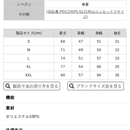
シーズン
春夏
(旧品番:PGC250PLS121RIはユニセックスサイ
その他
ズ)
製品サイズ(cm)
着丈
肩幅
身幅
袖丈
S
68
47
51
21
M
71
49
54
22
L
74
51
57
23
XL
77
54
60
25
XXL
80
57
64
26
機能
素材
ポリエステル100%