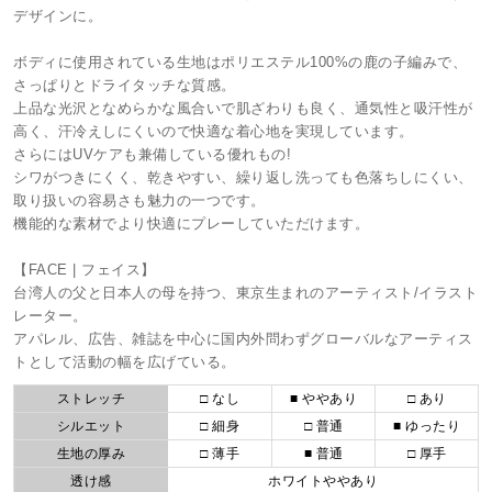
デザインに。
ボディに使用されている生地はポリエステル100%の鹿の子編みで、
さっぱりとドライタッチな質感。
上品な光沢となめらかな風合いで肌ざわりも良く、通気性と吸汗性が
高く、汗冷えしにくいので快適な着心地を実現しています。
さらにはUVケアも兼備している優れもの!
シワがつきにくく、乾きやすい、繰り返し洗っても色落ちしにくい、
取り扱いの容易さも魅力の一つです。
機能的な素材でより快適にプレーしていただけます。
【FACE | フェイス】
台湾人の父と日本人の母を持つ、東京生まれのアーティスト/イラスト
レーター。
アパレル、広告、雑誌を中心に国内外問わずグローバルなアーティス
トとして活動の幅を広げている。
ストレッチ
□ なし
■ ややあり
□ あり
シルエット
□ 細身
□ 普通
■ ゆったり
生地の厚み
□ 薄手
■ 普通
□ 厚手
透け感
ホワイトややあり