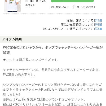
在 庫： 残り 2点
ホワイト
お問い合わせ
欲しいものリスト
返品、交換について
[詳細]
商品の在庫確保について
[詳細]
欲しいものリストの使用方法について
[詳細]
アイテム詳細
PGC定番のポロシャツから、ポップでキャッチーなハンバーガー柄が
登場!
★こちらは新品番のメンズサイズです。
キャラクターデザインは、世界的に有名なイラストレーターである、
FACE氏の描き下ろし。
シンプルなハンバーガーのトロッと溶けたチーズの波に乗りながらゴ
ルフをするキャラクターをPacificならではのデザインでカラフルに表
現しました!
左胸にはPacific GOLF CLUBのブランドロゴをプリント。
裾にはPGCオリジナルピスネームを配置し、細部にもこだわりのある