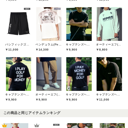
パシフィックゴルフクラブ(Pacific GOLF CLUB)
ペンデュラム(Pendulum)
キャプテンズヘルムゴルフ(Captains Helm Golf)
オーティーエフ(O.T.F)
￥11,000
￥14,300
￥9,900
￥8,800
キャプテンズヘルムゴルフ(Captains Helm Golf)
オーティーエフ(O.T.F)
キャプテンズヘルムゴルフ(Captains Helm Golf)
キャプテンズヘルムゴルフ(Captains Helm Golf)
￥9,900
￥9,900
￥9,900
￥11,000
この商品と同じアイテムランキング