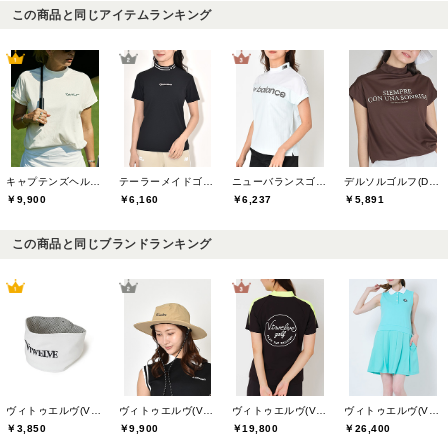
この商品と同じアイテムランキング
キャプテンズヘルムゴルフ(Captains Helm Golf)
テーラーメイドゴルフ(TaylorMade Golf)
ニューバランスゴルフ(New Balance Golf)
デルソルゴルフ(DELSOL GOLF)
￥9,900
￥6,160
￥6,237
￥5,891
この商品と同じブランドランキング
ヴィトゥエルヴ(V12)
ヴィトゥエルヴ(V12)
ヴィトゥエルヴ(V12)
ヴィトゥエルヴ(V12)
￥3,850
￥9,900
￥19,800
￥26,400