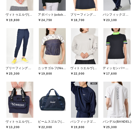
ヴィトゥエルヴ(V12)
アダバット(adabat)
ブリーフィングゴルフ(BRIEFING GOLF)
パシフィックゴルフクラブ(Pacific GOLF CLUB)
￥19,800
￥24,750
￥18,700
￥23,100
ブリーフィングゴルフ(BRIEFING GOLF)
ニッサゴルフ(Nissa Golf)
ヴィトゥエルヴ(V12)
ディッセンバーメイ(DECEMBERMAY)
￥25,300
￥19,800
￥22,000
￥17,600
ヴィトゥエルヴ(V12)
ビームスゴルフ(BEAMS GOLF)
パシフィックゴルフクラブ(Pacific GOLF CLUB)
バンデル(BANDEL)
￥13,200
￥22,000
￥19,800
￥25,300