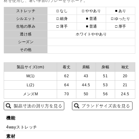
材を使用し、暑い季節のプレーをサポート。
ストレッチ
□ なし
□ ややあり
■ あり
シルエット
□ 細身
■ 普通
□ ゆったり
生地の厚み
□ 薄手
■ 普通
□ 厚手
透け感
ホワイトややあり
シーズン
その他
製品サイズ(cm)
着丈
肩幅
身幅
袖丈
M(1)
62
43
51
20
L(2)
64
44.5
53
21
メンズM
70
50
56
24.5
機能
4wayストレッチ
素材