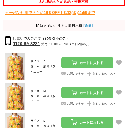
SALE品のため返品・交換不可
クーポン利用でさらに10％OFF！8.12(水)11:59まで
15時までのご注文は即日出荷
[詳細]
お電話でのご注文（代金引換のみ）
0120-99-3231
受付：10時～17時（土日祝除く）
サイズ： S
カートに入れる
在 庫： 残り 1点
イエロー
お問い合わせ
欲しいものリスト
サイズ： M
カートに入れる
在 庫： 残り 1点
イエロー
お問い合わせ
欲しいものリスト
サイズ： L
カートに入れる
在 庫： 残り 1点