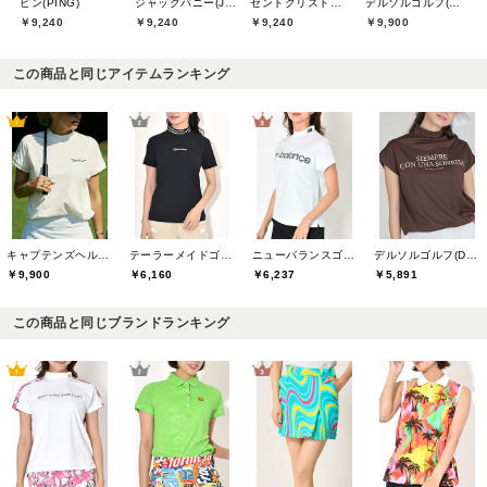
ピン(PING)
ジャックバニー(Jack Bunny)
セントクリストファーゴルフ(St.ChristopherGolf)
デルソルゴルフ(DELSOL GOLF)
￥9,240
￥9,240
￥9,240
￥9,900
この商品と同じアイテムランキング
キャプテンズヘルムゴルフ(Captains Helm Golf)
テーラーメイドゴルフ(TaylorMade Golf)
ニューバランスゴルフ(New Balance Golf)
デルソルゴルフ(DELSOL GOLF)
￥9,900
￥6,160
￥6,237
￥5,891
この商品と同じブランドランキング