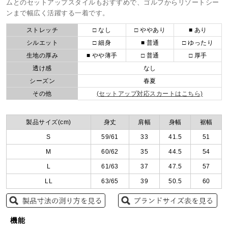
ムとのセットアップスタイルもおすすめで、ゴルフからリゾートシー
ンまで幅広く活躍する一着です。
ストレッチ
□ なし
□ ややあり
■ あり
シルエット
□ 細身
■ 普通
□ ゆったり
生地の厚み
■ やや薄手
□ 普通
□ 厚手
透け感
なし
シーズン
春夏
その他
(セットアップ対応スカートはこちら)
製品サイズ(cm)
身丈
肩幅
身幅
裾幅
S
59/61
33
41.5
51
M
60/62
35
44.5
54
L
61/63
37
47.5
57
LL
63/65
39
50.5
60
機能