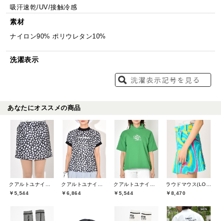
吸汗速乾/UV/接触冷感
素材
ナイロン90% ポリウレタン10%
洗濯表示
あなたにオススメの商品
クアルトユナイテッド(CUARTO UNITED)
クアルトユナイテッド(CUARTO UNITED)
クアルトユナイテッド(CUARTO UNITED)
ラウドマウス(LOUDMOUTH)
￥5,544
￥6,864
￥5,544
￥8,470