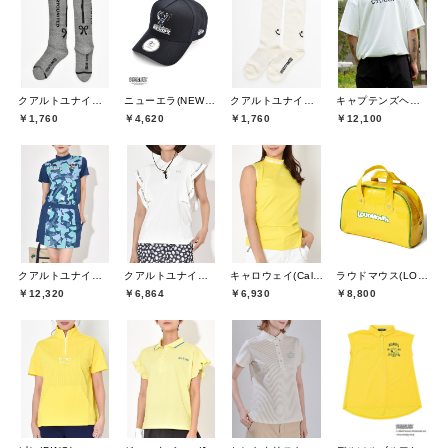
クアルトユナイテッド(CUARTO UNITED)
ニューエラ(NEW ERA)
クアルトユナイテッド(CUARTO UNITED)
キャプテンズヘルムゴルフ(Captains Helm Golf)
￥1,760
￥4,620
￥1,760
￥12,100
クアルトユナイテッド(CUARTO UNITED)
クアルトユナイテッド(CUARTO UNITED)
キャロウェイ(Callaway)
ラウドマウス(LOUDMOUTH)
￥12,320
￥6,864
￥6,930
￥8,800