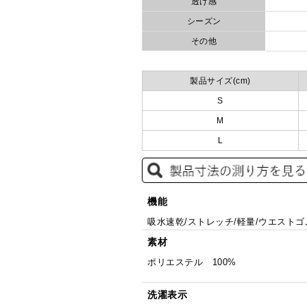
透け感
シーズン
その他
製品サイズ(cm)
S
M
L
機能
吸水速乾/ストレッチ/軽量/ウエスト
素材
ポリエステル 100%
洗濯表示