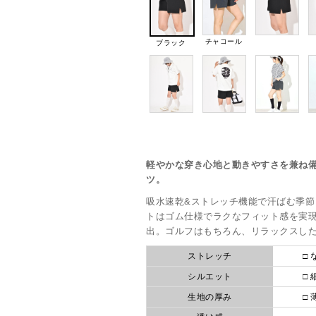
チャコール
ブラック
軽やかな穿き心地と動きやすさを兼ね
ツ。
吸水速乾&ストレッチ機能で汗ばむ季
トはゴム仕様でラクなフィット感を実
出。ゴルフはもちろん、リラックスし
ストレッチ
□ 
シルエット
□ 
生地の厚み
□ 