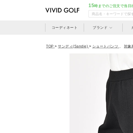
15
時までのご注文で当日
コーディネート
ブランド
TOP
>
サンディ(Sandie)
>
ショートパンツ
、
対象