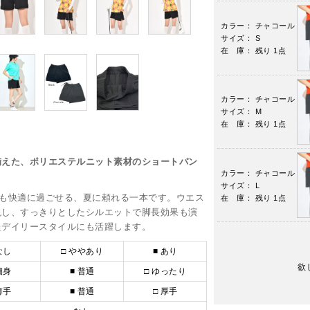
カラー： チャコール
サイズ： S
在 庫： 残り 1点
カラー： チャコール
サイズ： M
在 庫： 残り 1点
備えた、ポリエステルニット素材のショートパン
カラー： チャコール
サイズ： L
節も快適に過ごせる、夏に頼れる一本です。ウエス
在 庫： 残り 1点
現し、すっきりとしたシルエットで脚長効果も演
たデイリースタイルにも活躍します。
なし
□ ややあり
■ あり
欲
細身
■ 普通
□ ゆったり
薄手
■ 普通
□ 厚手