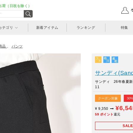
出荷（日祝を除く）
カテゴリ
新着アイテム
ランキング
特集
商品
、
パンツ
サンディ(Sand
サンディ 26年春夏新
11
クーポン対象
30
¥6,5
¥
9,350
59
ポイント
還元
SAL