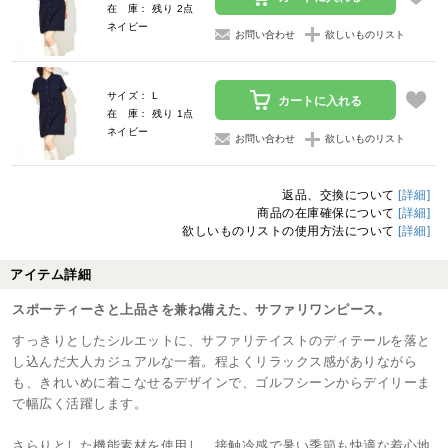
在 庫： 残り 2点
ネイビー
お問い合わせ
欲しいものリスト
サイズ： L
カートに入れる
在 庫： 残り 1点
ネイビー
お問い合わせ
欲しいものリスト
返品、交換について
[詳細]
商品の在庫確保について
[詳細]
欲しいものリストの使用方法について
[詳細]
アイテム詳細
スポーティーさと上品さを兼ね備えた、サファリワンピース。
すっきりとしたシルエットに、サファリテイストのディテールを落と
し込んだ大人カジュアルな一着。程よくリラックス感がありながら
も、きれいめに着こなせるデザインで、ゴルフシーンからデイリーま
で幅広く活躍します。
さらりとした機能素材を使用し、接触冷感で暑い季節も快適な着心地