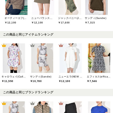
オーティーエフ(O.T.F)
ニューバランスゴルフ(New Balance Golf)
ジャックバニー(Jack Bunny)
サンディ(Sandie)
￥12,100
￥12,100
￥17,600
￥7,315
この商品と同じアイテムランキング
キャロウェイ(Callaway)
サンディ(Sandie)
ニューエラ(NEW ERA)
エフィカス(efficace)
￥11,550
￥10,780
￥12,100
￥7,546
この商品と同じブランドランキング