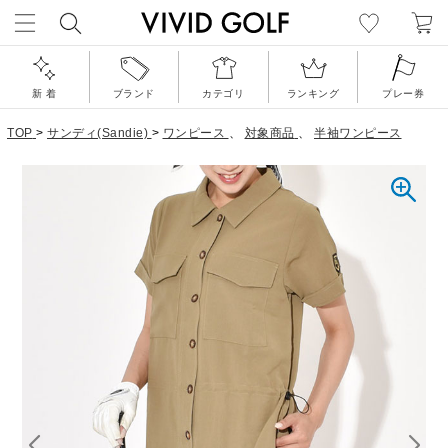
新 着
ブランド
カテゴリ
ランキング
プレー券
TOP
>
サンディ(Sandie)
>
ワンピース
、
対象商品
、
半袖ワンピース