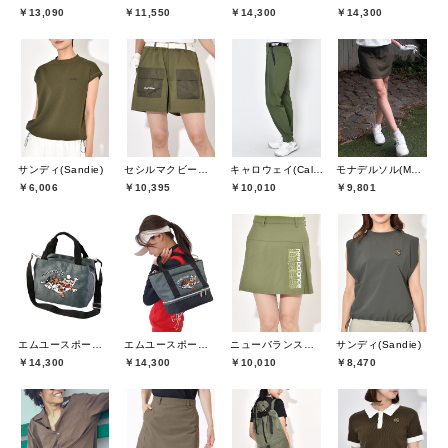
￥13,090
￥11,550
￥14,300
￥14,300
サンディ(Sandie)
セシルマクビーグリーン(CECIL McBEE green)
キャロウェイ(Callaway)
モナデルソル(MONA DELSOL)
￥6,006
￥10,395
￥10,010
￥9,801
エムユースポーツ(M・U SPORTS)
エムユースポーツ(M・U SPORTS)
ニューバランスゴルフ(New Balance Golf)
サンディ(Sandie)
￥14,300
￥14,300
￥10,010
￥8,470