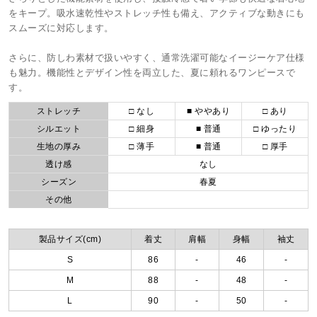
をキープ。吸水速乾性やストレッチ性も備え、アクティブな動きにも
スムーズに対応します。
さらに、防しわ素材で扱いやすく、通常洗濯可能なイージーケア仕様
も魅力。機能性とデザイン性を両立した、夏に頼れるワンピースで
す。
ストレッチ
□ なし
■ ややあり
□ あり
シルエット
□ 細身
■ 普通
□ ゆったり
生地の厚み
□ 薄手
■ 普通
□ 厚手
透け感
なし
シーズン
春夏
その他
製品サイズ(cm)
着丈
肩幅
身幅
袖丈
S
86
-
46
-
M
88
-
48
-
L
90
-
50
-