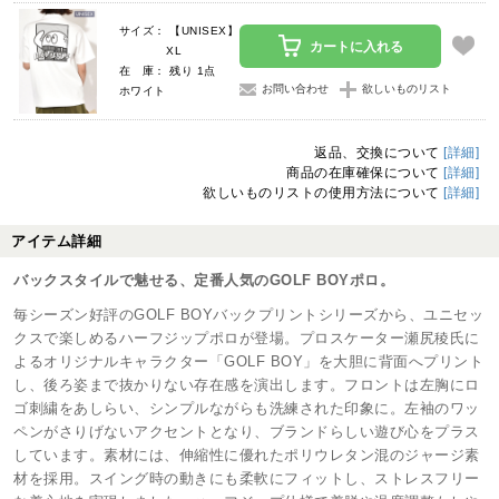
サイズ： 【UNISEX】
カートに入れる
XL
在 庫： 残り 1点
お問い合わせ
欲しいものリスト
ホワイト
返品、交換について
[詳細]
商品の在庫確保について
[詳細]
欲しいものリストの使用方法について
[詳細]
アイテム詳細
バックスタイルで魅せる、定番人気のGOLF BOYポロ。
毎シーズン好評のGOLF BOYバックプリントシリーズから、ユニセッ
クスで楽しめるハーフジップポロが登場。プロスケーター瀬尻稜氏に
よるオリジナルキャラクター「GOLF BOY」を大胆に背面へプリント
し、後ろ姿まで抜かりない存在感を演出します。フロントは左胸にロ
ゴ刺繍をあしらい、シンプルながらも洗練された印象に。左袖のワッ
ペンがさりげないアクセントとなり、ブランドらしい遊び心をプラス
しています。素材には、伸縮性に優れたポリウレタン混のジャージ素
材を採用。スイング時の動きにも柔軟にフィットし、ストレスフリー