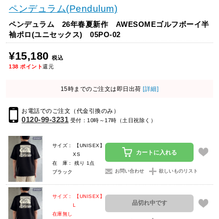
ペンデュラム(Pendulum)
ペンデュラム 26年春夏新作 AWESOMEゴルフボーイ半
袖ポロ(ユニセックス) 05PO-02
¥15,180
税込
138
ポイント
還元
15時までのご注文は即日出荷
[詳細]
お電話でのご注文（代金引換のみ）
0120-99-3231
受付：10時～17時（土日祝除く）
サイズ： 【UNISEX】
カートに入れる
XS
在 庫： 残り 1点
お問い合わせ
欲しいものリスト
ブラック
サイズ： 【UNISEX】
品切れ中です
L
在庫無し