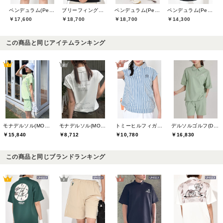
ペンデュラム(Pendulum)
ブリーフィングゴルフ(BRIEFING GOLF)
ペンデュラム(Pendulum)
ペンデュラム(Pendulum)
￥17,600
￥18,700
￥18,700
￥14,300
この商品と同じアイテムランキング
モナデルソル(MONA DELSOL)
モナデルソル(MONA DELSOL)
トミーヒルフィガーゴルフ(TOMMY HILFIGER GOLF)
デルソルゴルフ(DELSOL GOLF)
￥15,840
￥8,712
￥10,780
￥16,830
この商品と同じブランドランキング