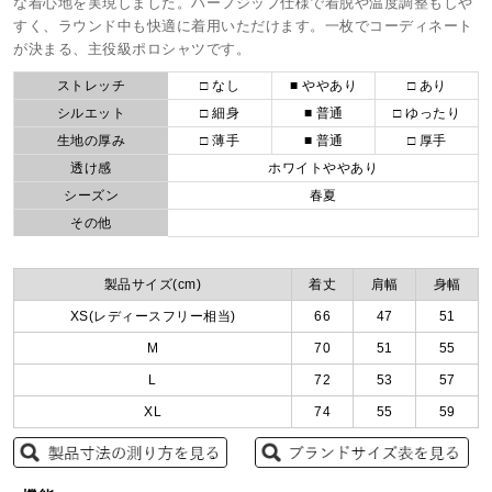
な着心地を実現しました。ハーフジップ仕様で着脱や温度調整もしや
すく、ラウンド中も快適に着用いただけます。一枚でコーディネート
が決まる、主役級ポロシャツです。
ストレッチ
□ なし
■ ややあり
□ あり
シルエット
□ 細身
■ 普通
□ ゆったり
生地の厚み
□ 薄手
■ 普通
□ 厚手
透け感
ホワイトややあり
シーズン
春夏
その他
製品サイズ(cm)
着丈
肩幅
身幅
XS(レディースフリー相当)
66
47
51
M
70
51
55
L
72
53
57
XL
74
55
59