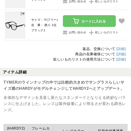
お問い合わせ
欲しいものリスト
サイズ： F(フリー)
カートに入れる
在 庫： 残り 2点
ブラック1
お問い合わせ
欲しいものリスト
返品、交換について
[詳細]
商品の在庫確保について
[詳細]
欲しいものリストの使用方法について
[詳細]
アイテム詳細
TYMERのラインナップの中では比較的大きめでサングラスらしいサ
イズ感のHARDYがモデルチェンジしてHARDY2へとアップデート。
全体的なデザインを見直し新たなスタンダードとなりえる絶妙なバラ
ンスに仕上げました。レンズは紫外線量により明るさが変わる調光レ
ンズ。
(HARDY2)
フレームカ