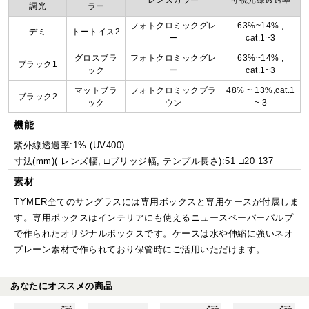
レンズカラー
可視光線透過率
調光
ラー
フォトクロミックグレ
63%~14% ,
デミ
トートイス2
ー
cat.1~3
グロスブラ
フォトクロミックグレ
63%~14% ,
ブラック1
ック
ー
cat.1~3
マットブラ
フォトクロミックブラ
48% ~ 13%,cat.1
ブラック2
ック
ウン
~ 3
機能
紫外線透過率:1% (UV400)
寸法(mm)( レンズ幅, □ブリッジ幅, テンプル長さ):51 □20 137
素材
TYMER全てのサングラスには専用ボックスと専用ケースが付属しま
す。専用ボックスはインテリアにも使えるニュースペーパーパルプ
で作られたオリジナルボックスです。ケースは水や伸縮に強いネオ
プレーン素材で作られており保管時にご活用いただけます。
あなたにオススメの商品