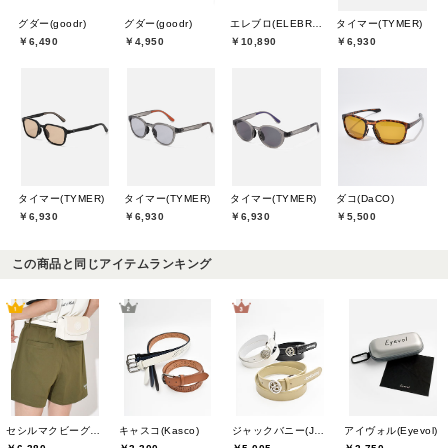
グダー(goodr)
グダー(goodr)
エレブロ(ELEBROU)
タイマー(TYMER)
￥6,490
￥4,950
￥10,890
￥6,930
タイマー(TYMER)
タイマー(TYMER)
タイマー(TYMER)
ダコ(DaCO)
￥6,930
￥6,930
￥6,930
￥5,500
この商品と同じアイテムランキング
セシルマクビーグリーン(CECIL McBEE green)
キャスコ(Kasco)
ジャックバニー(Jack Bunny)
アイヴォル(Eyevol)