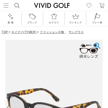
新 着
ブランド
カテゴリ
ランキング
プレー券
TOP
>
タイマー(TYMER)
>
ファッション小物
、
サングラス