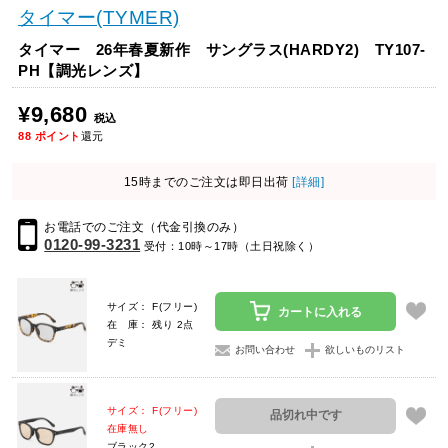
タイマー(TYMER)
タイマー 26年春夏新作 サングラス(HARDY2) TY107-
PH【調光レンズ】
¥9,680
税込
88
ポイント
還元
15時までのご注文は即日出荷
[詳細]
お電話でのご注文（代金引換のみ）
0120-99-3231
受付：10時～17時（土日祝除く）
サイズ： F(フリー)
カートに入れる
在 庫： 残り 2点
デミ
お問い合わせ
欲しいものリスト
サイズ： F(フリー)
品切れ中です
在庫無し
ブラック2