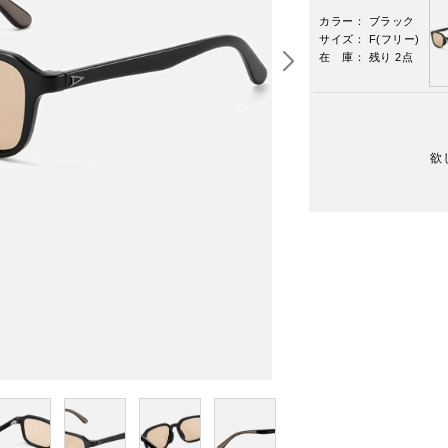
カラー： ブラック
サイズ： F(フリー)
在 庫： 残り 2点
欲