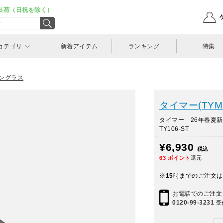
出荷（日祝を除く）
カテゴリ
新着アイテム
ランキング
特集
ングラス
タイマー(TYM
タイマー 26年春夏新作
TY106-ST
¥6,930
税込
63
ポイント
還元
※
15
時までのご注文は
お電話でのご注文
0120-99-3231
受