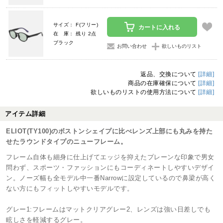
サイズ： F(フリー)
カートに入れる
在 庫： 残り 2点
ブラック
お問い合わせ
欲しいものリスト
返品、交換について
[詳細]
商品の在庫確保について
[詳細]
欲しいものリストの使用方法について
[詳細]
アイテム詳細
ELIOT(TY100)のボストンシェイプに比べレンズ上部にも丸みを持た
せたラウンドタイプのニューフレーム。
フレーム自体も細身に仕上げてエッジを抑えたプレーンな印象で男女
問わず、スポーツ・ファッションにもコーディネートしやすいデザイ
ン。ノーズ幅も全モデル中一番Narrowに設定しているので鼻梁が高く
ない方にもフィットしやすいモデルです。
グレー1:フレームはマットクリアグレー2、レンズは強い日差しでも
眩しさを軽減するグレー。