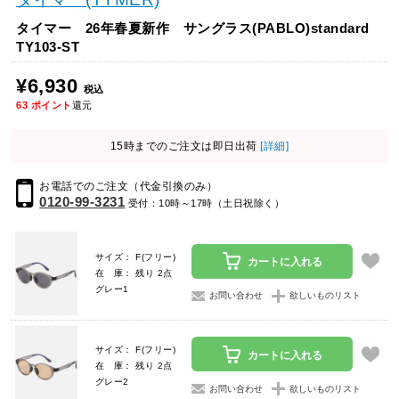
タイマー 26年春夏新作 サングラス(PABLO)standard
TY103-ST
¥6,930
税込
63
ポイント
還元
15時までのご注文は即日出荷
[詳細]
お電話でのご注文（代金引換のみ）
0120-99-3231
受付：10時～17時（土日祝除く）
サイズ： F(フリー)
カートに入れる
在 庫： 残り 2点
グレー1
お問い合わせ
欲しいものリスト
サイズ： F(フリー)
カートに入れる
在 庫： 残り 2点
グレー2
お問い合わせ
欲しいものリスト