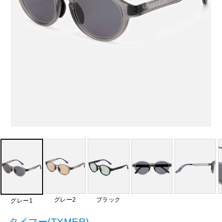
グレー2
ブラック
グレー1
タイマー(TYMER)