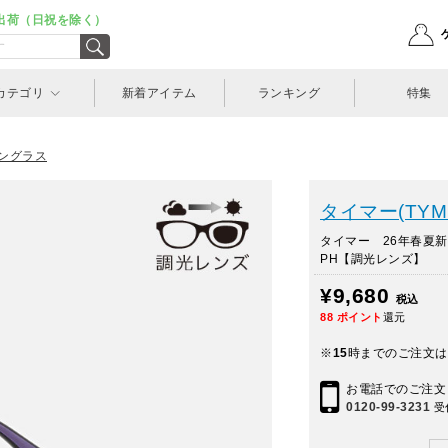
出荷（日祝を除く）
カテゴリ
新着アイテム
ランキング
特集
ングラス
タイマー(TYM
タイマー 26年春夏新作
PH【調光レンズ】
¥9,680
税込
88
ポイント
還元
※
15
時までのご注文は
お電話でのご注文
0120-99-3231
受