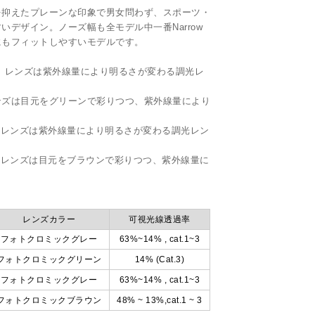
を抑えたプレーンな印象で男女問わず、スポーツ・
デザイン。ノーズ幅も全モデル中一番Narrow
にもフィットしやすいモデルです。
、レンズは紫外線量により明るさが変わる調光レ
レンズは目元をグリーンで彩りつつ、紫外線量により
、レンズは紫外線量により明るさが変わる調光レン
、レンズは目元をブラウンで彩りつつ、紫外線量に
レンズカラー
可視光線透過率
フォトクロミックグレー
63%~14% , cat.1~3
フォトクロミックグリーン
14% (Cat.3)
フォトクロミックグレー
63%~14% , cat.1~3
フォトクロミックブラウン
48% ~ 13%,cat.1 ~ 3