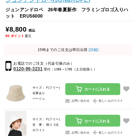
ジュンアンドロペ 26年春夏新作 フラミンゴロゴ入りハ
ット ERU56000
¥8,800
税込
80
ポイント
還元
15時までのご注文は即日出荷
[詳細]
お電話でのご注文（代金引換のみ）
0120-99-3231
受付：10時～17時（土日祝除く）
サイズ： F(フリー)
カートに入れる
在庫あり
ベージュ
お問い合わせ
欲しいものリスト
サイズ： F(フリー)
カートに入れる
在 庫： 残り 2点
ホワイト
お問い合わせ
欲しいものリスト