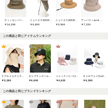
ディッセンバーメイ(DECEMBERMAY)
ニューエラ(NEW ERA)
ニューエラ(NEW ERA)
アンパスィ(and per se)
￥14,300
￥6,600
￥5,940
￥7,150
この商品と同じアイテムランキング
クアルトユナイテッド(CUARTO UNITED)
キャプテンズヘルムゴルフ(Captains Helm Golf)
ジャックバニー(Jack Bunny)
キャロウェイ(Callaway)
￥5,280
￥6,600
￥4,620
￥6,380
この商品と同じブランドランキング