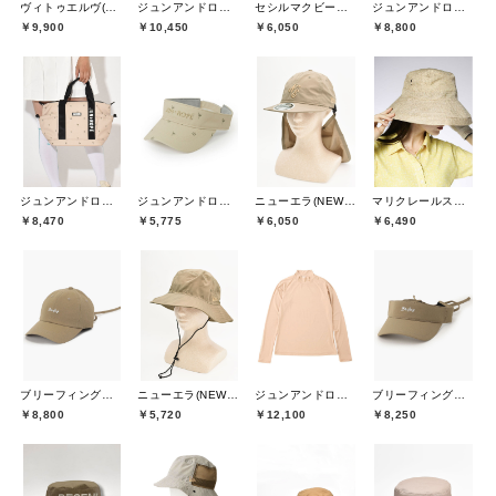
ヴィトゥエルヴ(V12)
ジュンアンドロペ(JUN&ROPE)
セシルマクビーグリーン(CECIL McBEE green)
ジュンアンドロペ(JUN&ROPE)
￥9,900
￥10,450
￥6,050
￥8,800
ジュンアンドロペ(JUN&ROPE)
ジュンアンドロペ(JUN&ROPE)
ニューエラ(NEW ERA)
マリクレールスポール(marie claire sport)
￥8,470
￥5,775
￥6,050
￥6,490
ブリーフィングゴルフ(BRIEFING GOLF)
ニューエラ(NEW ERA)
ジュンアンドロペ(JUN&ROPE)
ブリーフィングゴルフ(BRIEFING GOLF)
￥8,800
￥5,720
￥12,100
￥8,250