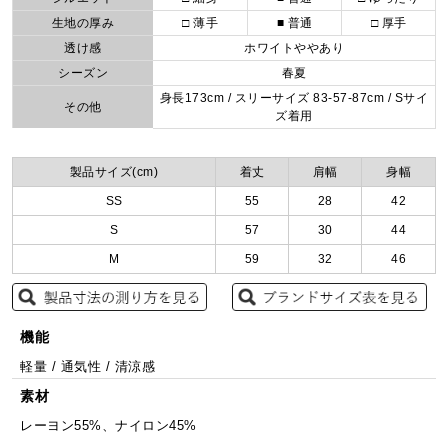
生地の厚み
□ 薄手
■ 普通
□ 厚手
透け感
ホワイトややあり
シーズン
春夏
身長173cm / スリーサイズ 83-57-87cm / Sサイ
その他
ズ着用
製品サイズ(cm)
着丈
肩幅
身幅
SS
55
28
42
S
57
30
44
M
59
32
46
機能
軽量 / 通気性 / 清涼感
素材
レーヨン55%、ナイロン45%