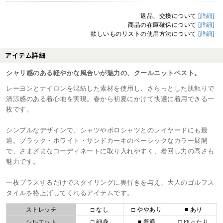
返品、交換について
[詳細]
商品の在庫確保について
[詳細]
欲しいものリストの使用方法について
[詳細]
アイテム詳細
シャリ感のある軽やかな風合いが魅力の、クールニットベスト。
レーヨンとナイロンを混紡した素材を使用し、さらっとした肌触りで
清涼感のある着心地を実現。春から初夏にかけて快適に着用できる一
枚です。
シンプルなデザインで、シャツやポロシャツとのレイヤードにも最
適。ブラック・ホワイト・サンドカーキのベーシックなカラー展開
で、さまざまなコーディネートに取り入れやすく、着回し力の高さも
魅力です。
一枚プラスするだけでスタイリングに奥行きを与え、大人のゴルフス
タイルを格上げしてくれるアイテムです。
ストレッチ
□ なし
□ ややあり
■ あり
シルエット
□ 細身
■ 普通
□ ゆったり