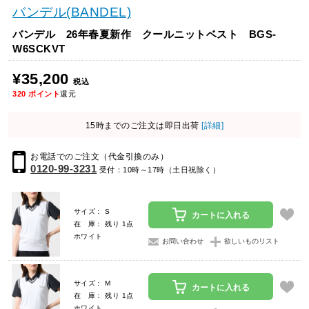
バンデル(BANDEL)
バンデル 26年春夏新作 クールニットベスト BGS-
W6SCKVT
¥35,200
税込
320
ポイント
還元
15時までのご注文は即日出荷
[詳細]
お電話でのご注文（代金引換のみ）
0120-99-3231
受付：10時～17時（土日祝除く）
サイズ： S
カートに入れる
在 庫： 残り 1点
ホワイト
お問い合わせ
欲しいものリスト
サイズ： M
カートに入れる
在 庫： 残り 1点
ホワイト