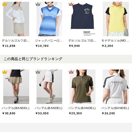
デルソルゴルフ(DELSOL GOLF)
ジャックバニー(Jack Bunny)
デルソルゴルフ(DELSOL GOLF)
モナデルソル(MONA DELSOL)
￥11,858
￥10,780
￥9,900
￥2,200
この商品と同じブランドランキング
バンデル(BANDEL)
バンデル(BANDEL)
バンデル(BANDEL)
バンデル(BANDEL)
￥30,800
￥33,000
￥25,300
￥24,200