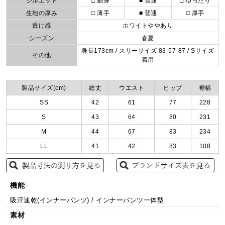
シルエット
□ 細身
■ 普通
□ ゆったり
生地の厚み
□ 薄手
■ 普通
□ 厚手
透け感
ホワイトややあり
シーズン
春夏
身長173cm / スリーサイズ 83-57-87 / Sサイズ
その他
着用
製品サイズ(cm)
総丈
ウエスト
ヒップ
裾幅
SS
42
61
77
228
S
43
64
80
231
M
44
67
83
234
LL
41
42
83
108
機能
吸汗速乾(インナーパンツ) / インナーパンツ一体型
素材