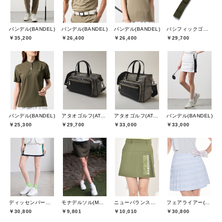
バンデル(BANDEL)
バンデル(BANDEL)
バンデル(BANDEL)
パシフィックゴルフクラブ(Pacific GOLF CLUB)
￥35,200
￥26,400
￥26,400
￥29,700
バンデル(BANDEL)
アタオゴルフ(ATAOGOLF)
アタオゴルフ(ATAOGOLF)
バンデル(BANDEL)
￥25,300
￥29,700
￥33,000
￥33,000
ディッセンバーメイ(DECEMBERMAY)
モナデルソル(MONA DELSOL)
ニューバランスゴルフ(New Balance Golf)
フェアライアー(Fair Liar)
￥30,800
￥9,801
￥10,010
￥30,800