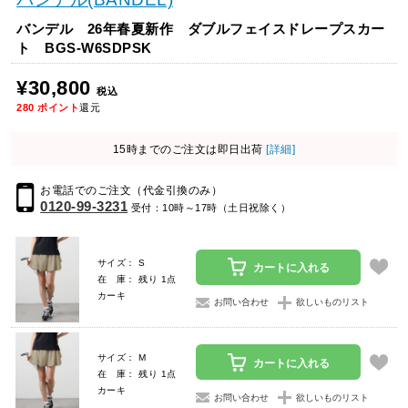
バンデル 26年春夏新作 ダブルフェイスドレープスカー
ト BGS-W6SDPSK
¥30,800
税込
280
ポイント
還元
15時までのご注文は即日出荷
[詳細]
お電話でのご注文（代金引換のみ）
0120-99-3231
受付：10時～17時（土日祝除く）
サイズ： S
カートに入れる
在 庫： 残り 1点
カーキ
お問い合わせ
欲しいものリスト
サイズ： M
カートに入れる
在 庫： 残り 1点
カーキ
お問い合わせ
欲しいものリスト