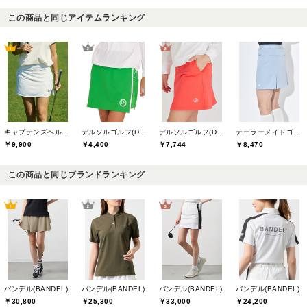
この商品と同じアイテムランキング
キャプテンズヘルムゴルフ(Captains Helm Golf)
デルソルゴルフ(DELSOL GOLF)
デルソルゴルフ(DELSOL GOLF)
テーラーメイドゴルフ(TaylorMade Golf)
￥9,900
￥4,400
￥7,744
￥8,470
この商品と同じブランドランキング
バンデル(BANDEL)
バンデル(BANDEL)
バンデル(BANDEL)
バンデル(BANDEL)
￥30,800
￥25,300
￥33,000
￥24,200