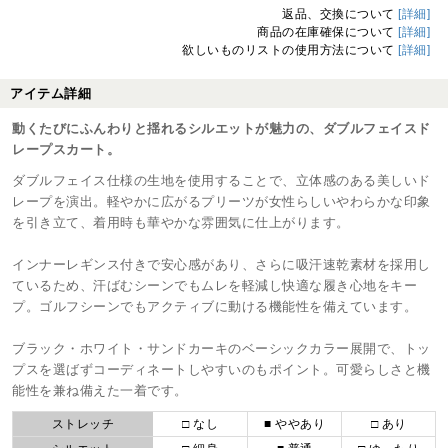
返品、交換について
[詳細]
商品の在庫確保について
[詳細]
欲しいものリストの使用方法について
[詳細]
アイテム詳細
動くたびにふんわりと揺れるシルエットが魅力の、ダブルフェイスド
レープスカート。
ダブルフェイス仕様の生地を使用することで、立体感のある美しいド
レープを演出。軽やかに広がるプリーツが女性らしいやわらかな印象
を引き立て、着用時も華やかな雰囲気に仕上がります。
インナーレギンス付きで安心感があり、さらに吸汗速乾素材を採用し
ているため、汗ばむシーンでもムレを軽減し快適な履き心地をキー
プ。ゴルフシーンでもアクティブに動ける機能性を備えています。
ブラック・ホワイト・サンドカーキのベーシックカラー展開で、トッ
プスを選ばずコーディネートしやすいのもポイント。可愛らしさと機
能性を兼ね備えた一着です。
ストレッチ
□ なし
■ ややあり
□ あり