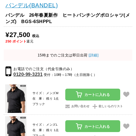
バンデル(BANDEL)
バンデル 26年春夏新作 ヒートパンチングポロシャツ(メ
ンズ) BGS-6SHPPL
¥27,500
税込
250
ポイント
還元
15時までのご注文は即日出荷
[詳細]
お電話でのご注文（代金引換のみ）
0120-99-3231
受付：10時～17時（土日祝除く）
サイズ： メンズM
カートに入れる
在 庫： 残り 1点
ブラック
お問い合わせ
欲しいものリスト
サイズ： メンズL
カートに入れる
在 庫： 残り 1点
ブラック