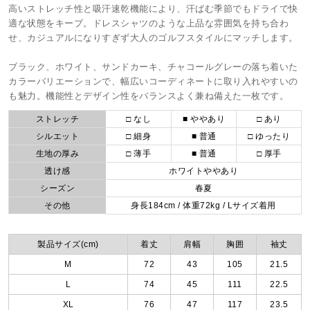
高いストレッチ性と吸汗速乾機能により、汗ばむ季節でもドライで快
適な状態をキープ。ドレスシャツのような上品な雰囲気を持ち合わ
せ、カジュアルになりすぎず大人のゴルフスタイルにマッチします。
ブラック、ホワイト、サンドカーキ、チャコールグレーの落ち着いた
カラーバリエーションで、幅広いコーディネートに取り入れやすいの
も魅力。機能性とデザイン性をバランスよく兼ね備えた一枚です。
ストレッチ
□ なし
■ ややあり
□ あり
シルエット
□ 細身
■ 普通
□ ゆったり
生地の厚み
□ 薄手
■ 普通
□ 厚手
透け感
ホワイトややあり
シーズン
春夏
その他
身長184cm / 体重72kg / Lサイズ着用
製品サイズ(cm)
着丈
肩幅
胸囲
袖丈
M
72
43
105
21.5
L
74
45
111
22.5
XL
76
47
117
23.5