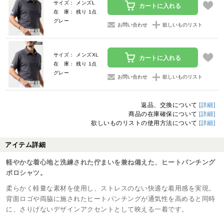
サイズ： メンズL
カートに入れる
在 庫： 残り 1点
グレー
お問い合わせ
欲しいものリスト
サイズ： メンズXL
カートに入れる
在 庫： 残り 1点
グレー
お問い合わせ
欲しいものリスト
返品、交換について
[詳細]
商品の在庫確保について
[詳細]
欲しいものリストの使用方法について
[詳細]
アイテム詳細
軽やかな着心地と洗練された佇まいを兼ね備えた、ヒートパンチング
ポロシャツ。
柔らかく軽量な素材を使用し、ストレスのない快適な着用感を実現。
背面ロゴや両脇に施されたヒートパンチングが通気性を高めると同時
に、さりげないデザインアクセントとして映える一着です。