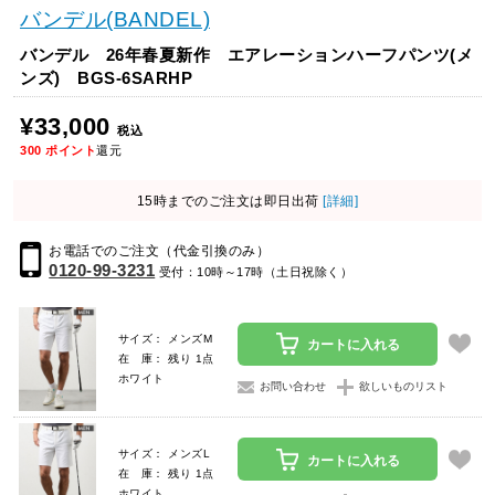
バンデル(BANDEL)
バンデル 26年春夏新作 エアレーションハーフパンツ(メ
ンズ) BGS-6SARHP
¥33,000
税込
300
ポイント
還元
15時までのご注文は即日出荷
[詳細]
お電話でのご注文（代金引換のみ）
0120-99-3231
受付：10時～17時（土日祝除く）
サイズ： メンズM
カートに入れる
在 庫： 残り 1点
ホワイト
お問い合わせ
欲しいものリスト
サイズ： メンズL
カートに入れる
在 庫： 残り 1点
ホワイト