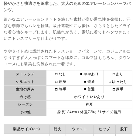
軽やかさと快適さを追求した、大人のためのエアレーションハーフパ
ンツ。
細かなエアレーションドットを施した素材が高い通気性を発揮し、汗
ばむ季節でもムレを軽減。吸汗速乾性にも優れ、さらりとしたドライ
な着心地をキープします。肌離れが良く、素肌に着てもベタつきにく
いストレスフリーな仕上がりです。
ややタイトめに設計されたドレスショーツパターンで、カジュアルに
なりすぎず大人っぽくスマートな印象に。ゴルフはもちろん、タウン
ユースにも馴染む洗練された一着です。
ストレッチ
□ なし
■ ややあり
□ あり
シルエット
□ 細身
■ 普通
□ ゆったり
生地の厚み
□ 薄手
■ 普通
□ 厚手
透け感
ホワイトややあり
シーズン
春夏
その他
身長184cm / 体重72kg / Lサイズ着用
製品サイズ(cm)
総丈
ウェスト
ヒップ
股下