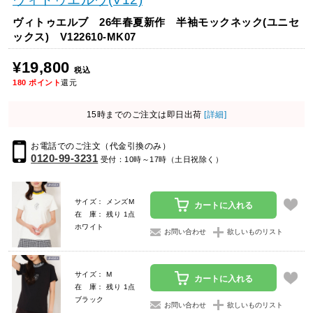
ヴィトゥエルブ 26年春夏新作 半袖モックネック(ユニセ
ックス) V122610-MK07
¥19,800
税込
180
ポイント
還元
15時までのご注文は即日出荷
[詳細]
お電話でのご注文（代金引換のみ）
0120-99-3231
受付：10時～17時（土日祝除く）
サイズ： メンズM
カートに入れる
在 庫： 残り 1点
ホワイト
お問い合わせ
欲しいものリスト
サイズ： M
カートに入れる
在 庫： 残り 1点
ブラック
お問い合わせ
欲しいものリスト