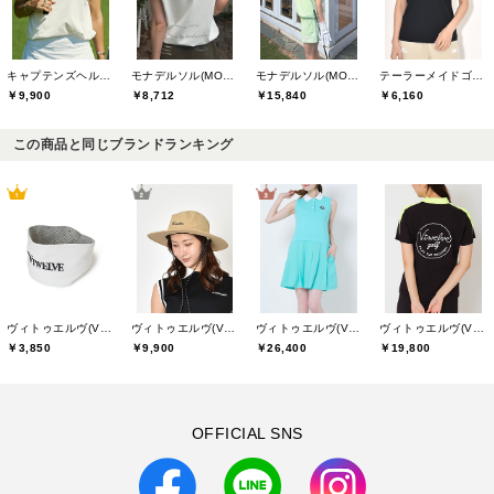
キャプテンズヘルムゴルフ(Captains Helm Golf)
モナデルソル(MONA DELSOL)
モナデルソル(MONA DELSOL)
テーラーメイドゴルフ(TaylorMade Golf)
￥9,900
￥8,712
￥15,840
￥6,160
この商品と同じブランドランキング
ヴィトゥエルヴ(V12)
ヴィトゥエルヴ(V12)
ヴィトゥエルヴ(V12)
ヴィトゥエルヴ(V12)
￥3,850
￥9,900
￥26,400
￥19,800
OFFICIAL SNS