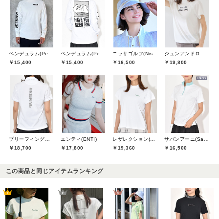
ペンデュラム(Pendulum)
ペンデュラム(Pendulum)
ニッサゴルフ(Nissa Golf)
ジュンアンドロペ(JUN&ROPE)
￥15,400
￥15,400
￥16,500
￥19,800
ブリーフィングゴルフ(BRIEFING GOLF)
エンティ(ENTI)
レザレクション(Resurrection)
サバンアーニ(SaVaNNI aaNI)
￥18,700
￥17,800
￥19,360
￥16,500
この商品と同じアイテムランキング