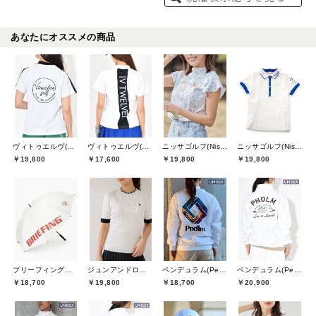
あなたにオススメの商品
ヴィトゥエルヴ(V12)
ヴィトゥエルヴ(V12)
ニッサゴルフ(Nissa Golf)
ニッサゴルフ(Nissa Golf)
￥19,800
￥17,600
￥19,800
￥19,800
ブリーフィングゴルフ(BRIEFING GOLF)
ジュンアンドロペ(JUN&ROPE)
ペンデュラム(Pendulum)
ペンデュラム(Pendulum)
￥18,700
￥19,800
￥18,700
￥20,900