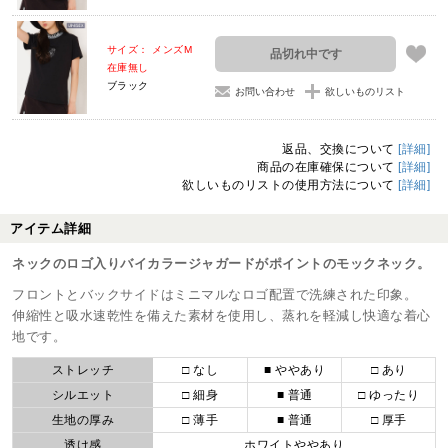
サイズ： メンズM
品切れ中です
在庫無し
ブラック
お問い合わせ
欲しいものリスト
返品、交換について
[詳細]
商品の在庫確保について
[詳細]
欲しいものリストの使用方法について
[詳細]
アイテム詳細
ネックのロゴ入りバイカラージャガードがポイントのモックネック。
フロントとバックサイドはミニマルなロゴ配置で洗練された印象。
伸縮性と吸水速乾性を備えた素材を使用し、蒸れを軽減し快適な着心
地です。
ストレッチ
□ なし
■ ややあり
□ あり
シルエット
□ 細身
■ 普通
□ ゆったり
生地の厚み
□ 薄手
■ 普通
□ 厚手
透け感
ホワイトややあり