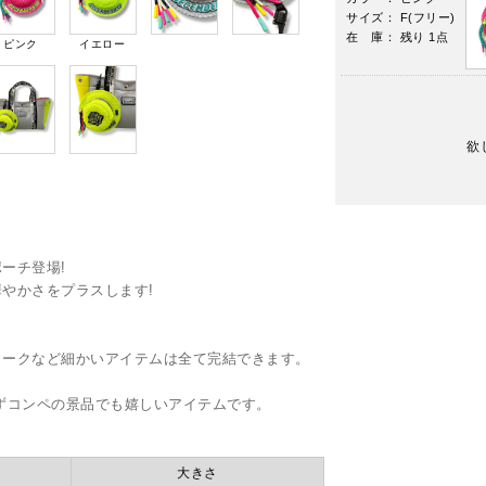
サイズ： F(フリー)
在 庫： 残り 1点
ピンク
イエロー
欲
ーチ登場!
やかさをプラスします!
ォークなど細かいアイテムは全て完結できます。
ずコンペの景品でも嬉しいアイテムです。
大きさ