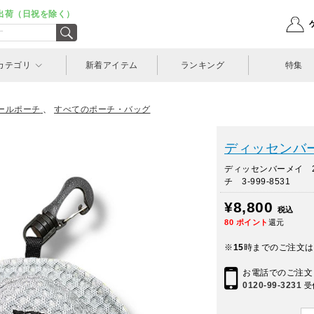
出荷（日祝を除く）
カテゴリ
新着アイテム
ランキング
特集
ールポーチ
、
すべてのポーチ・バッグ
ディッセンバーメ
ディッセンバーメイ 
チ 3-999-8531
¥8,800
税込
80
ポイント
還元
※
15
時までのご注文は
お電話でのご注文
0120-99-3231
受