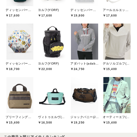
ディッセンバーメイ(DECEMBERMAY)
ヨルフ(YORF)
ディッセンバーメイ(DECEMBERMAY)
アールエルエックスゴルフ(RLX GOLF)
￥17,600
￥17,600
￥19,800
￥17,600
ディッセンバーメイ(DECEMBERMAY)
ヨルフ(YORF)
アダバット(adabat)
デルソルゴルフ(DELSOL GOLF)
￥18,700
￥22,000
￥24,750
￥15,400
ブリーフィングゴルフ(BRIEFING GOLF)
ヴィトゥエルヴ(V12)
ジャックバニー(Jack Bunny)
オーティーエフ(O.T.F)
￥15,400
￥16,500
￥19,250
￥15,400
この商品と同じアイテムランキング