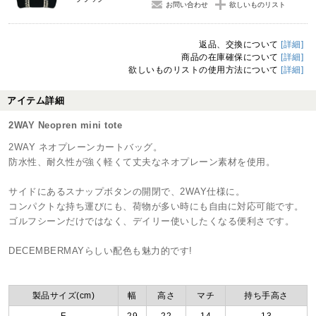
お問い合わせ
欲しいものリスト
返品、交換について
[詳細]
商品の在庫確保について
[詳細]
欲しいものリストの使用方法について
[詳細]
アイテム詳細
2WAY Neopren mini tote
2WAY ネオプレーンカートバッグ。
防水性、耐久性が強く軽くて丈夫なネオプレーン素材を使用。
サイドにあるスナップボタンの開閉で、2WAY仕様に。
コンパクトな持ち運びにも、荷物が多い時にも自由に対応可能です。
ゴルフシーンだけではなく、デイリー使いしたくなる便利さです。
DECEMBERMAYらしい配色も魅力的です!
製品サイズ(cm)
幅
高さ
マチ
持ち手高さ
F
29
22
14
13