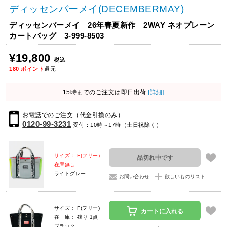
ディッセンバーメイ(DECEMBERMAY)
ディッセンバーメイ 26年春夏新作 2WAY ネオプレーン
カートバッグ 3-999-8503
¥19,800
税込
180
ポイント
還元
15時までのご注文は即日出荷
[詳細]
お電話でのご注文（代金引換のみ）
0120-99-3231
受付：10時～17時（土日祝除く）
サイズ： F(フリー)
品切れ中です
在庫無し
ライトグレー
お問い合わせ
欲しいものリスト
サイズ： F(フリー)
カートに入れる
在 庫： 残り 1点
ブラック