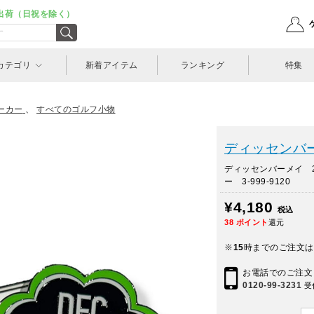
出荷（日祝を除く）
カテゴリ
新着アイテム
ランキング
特集
ーカー
、
すべてのゴルフ小物
ディッセンバーメ
ディッセンバーメイ 
ー 3-999-9120
¥4,180
税込
38
ポイント
還元
※
15
時までのご注文は
お電話でのご注文
0120-99-3231
受