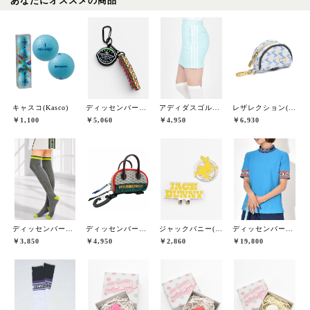
あなたにオススメの商品
キャスコ(Kasco)
ディッセンバーメイ(DECEMBERMAY)
アディダスゴルフ(adidas golf)
レザレクション(Resurrection)
￥1,100
￥5,060
￥4,950
￥6,930
ディッセンバーメイ(DECEMBERMAY)
ディッセンバーメイ(DECEMBERMAY)
ジャックバニー(Jack Bunny)
ディッセンバーメイ(DECEMBERMAY)
￥3,850
￥4,950
￥2,860
￥19,800