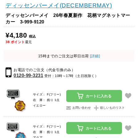
ディッセンバーメイ(DECEMBERMAY)
ディッセンバーメイ 26年春夏新作 花柄マグネットマー
カー 3-999-9120
¥4,180
税込
38
ポイント
還元
15時までのご注文は即日出荷
[詳細]
お電話でのご注文（代金引換のみ）
0120-99-3231
受付：10時～17時（土日祝除く）
サイズ： F(フリー)
カートに入れる
在 庫： 残り 1点
イエロー
お問い合わせ
欲しいものリスト
サイズ： F(フリー)
カートに入れる
在 庫： 残り 1点
アクア