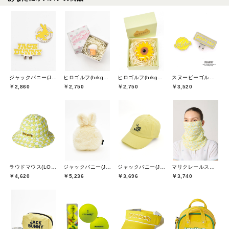
ジャックバニー(Jack Bunny)
ヒロゴルフ(hrkgolf)
ヒロゴルフ(hrkgolf)
スヌーピーゴルフ(SNOOPY GOLF)
￥2,860
￥2,750
￥2,750
￥3,520
ラウドマウス(LOUDMOUTH)
ジャックバニー(Jack Bunny)
ジャックバニー(Jack Bunny)
マリクレールスポール(marie claire sport)
￥4,620
￥5,236
￥3,696
￥3,740