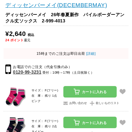
ディッセンバーメイ(DECEMBERMAY)
ディッセンバーメイ 26年春夏新作 パイルボーダーアン
クル丈ソックス 2-999-4013
¥2,640
税込
24
ポイント
還元
15時までのご注文は即日出荷
[詳細]
お電話でのご注文（代金引換のみ）
0120-99-3231
受付：10時～17時（土日祝除く）
サイズ： F(フリー)
カートに入れる
在 庫： 残り 1点
ピンク
お問い合わせ
欲しいものリスト
サイズ： F(フリー)
カートに入れる
在 庫： 残り 2点
ネイビー