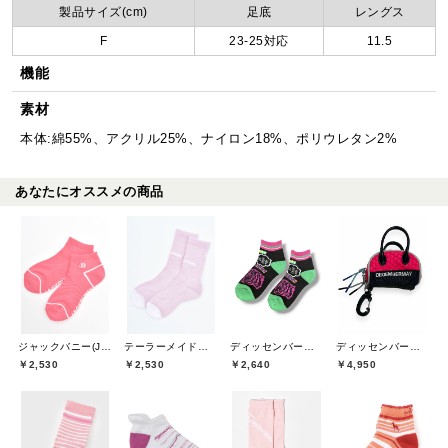
製品サイズ(cm)
足底
レングス
F
23-25対応
11.5
機能
素材
本体:綿55%、アクリル25%、ナイロン18%、ポリウレタン2%
あなたにオススメの商品
ジャックバニー(Jack Bunny)
テーラーメイドゴルフ(TaylorMade Golf)
ディッセンバーメイ(DECEMBERMAY)
ディッセンバーメイ(DECEMBERMAY)
￥2,530
￥2,530
￥2,640
￥4,950