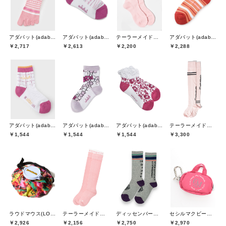
アダバット(adabat)
アダバット(adabat)
テーラーメイドゴルフ(TaylorMade Golf)
アダバット(adabat)
￥2,717
￥2,613
￥2,200
￥2,288
アダバット(adabat)
アダバット(adabat)
アダバット(adabat)
テーラーメイドゴルフ(TaylorMade Golf)
￥1,544
￥1,544
￥1,544
￥3,300
ラウドマウス(LOUDMOUTH)
テーラーメイドゴルフ(TaylorMade Golf)
ディッセンバーメイ(DECEMBERMAY)
セシルマクビーグリーン(CECIL McBEE green)
￥2,926
￥2,156
￥2,750
￥2,970