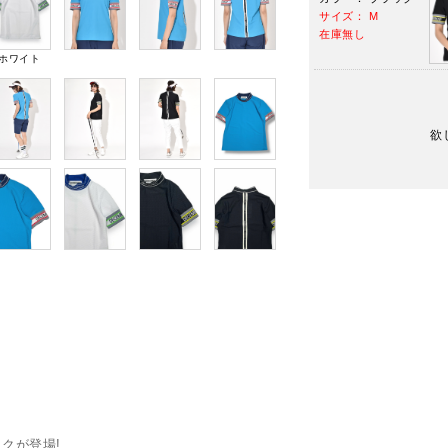
サイズ： M
在庫無し
ホワイト
欲
クが登場!