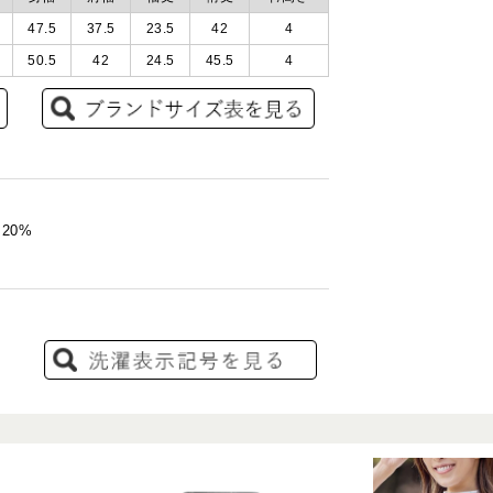
47.5
37.5
23.5
42
4
50.5
42
24.5
45.5
4
20%