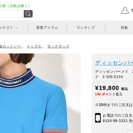
出荷（日祝を除く）
カテゴリ
新着アイテム
ランキング
特集
袖カットソー
、
トップス
、
モックネック
ディッセンバーメ
ディッセンバーメイ 
ク 2-305-0134
¥19,800
税込
180
ポイント
還元
※
15
時までのご注文は
お電話でのご注文
0120-99-3231
受