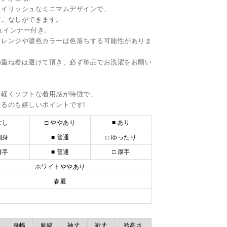
タイリッシュなミニマムデザインで、
着こなしができます。
ュインナー付き。
オレンジや濃色カラーは色落ちする可能性がありま
の重ね着は避けて頂き、必ず単品でお洗濯をお願い
、軽くソフトな着用感が特徴で、
るのも嬉しいポイントです!
なし
□ ややあり
■ あり
細身
■ 普通
□ ゆったり
薄手
■ 普通
□ 厚手
ホワイトややあり
春夏
身幅
肩幅
袖丈
裄丈
衿高さ