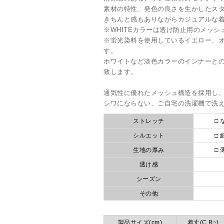
素材の特性、発色の良さを生かしたス
きちんと感もありながらカジュアルな
※WHITEカラーは透け防止用のメッシ
※蛍光染料を使用しているイエロー、
す。
ホワイトなど淡色カラーのインナーと
致します。
通気性に優れたメッシュ構造を採用し
シワにならない、ご自宅の洗濯機で洗え
ストレッチ
□ 
シルエット
□ 
生地の厚み
□ 
透け感
シーズン
その他
製品サイズ(cm)
着丈(C.B~)