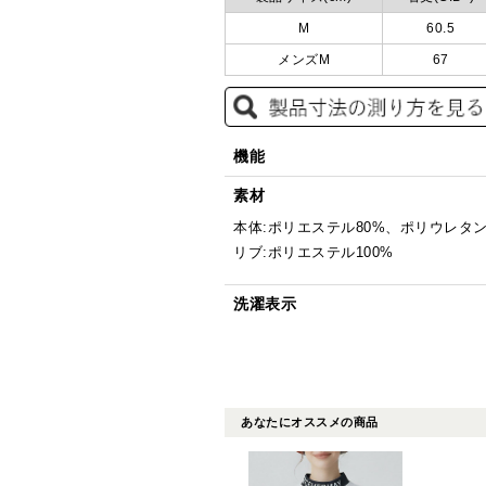
M
60.5
メンズM
67
機能
素材
本体:ポリエステル80%、ポリウレタン
リブ:ポリエステル100%
洗濯表示
あなたにオススメの商品