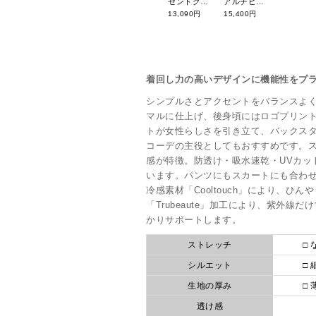
セントクリストファーゴルフ 26年春夏新作 ストライプスカート TL50701
アルチビオ 26年春夏新作 ロゴ刺繍配色カートバッグ A550310
13,090円
15,400円
着回し力の高いデザインに機能性をプ
シンプルさとアクセントをバランスよ
マルに仕上げ、後身頃にはロゴプリン
トが女性らしさを引き立て、バックス
コーデの主役としてもおすすめです。
感が特徴。防透け・吸水速乾・UVカッ
います。パンツにもスカートにも合わ
冷感素材「Cooltouch」により、
「Trubeaute」加工により、紫外
かりサポートします。
ストレッチ
□ 
シルエット
□ 
生地の厚み
□ 
透け感