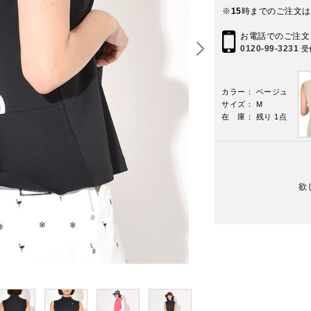
※
15
時までのご注文は
お電話でのご注文
0120-99-3231
受
カラー： ベージュ
サイズ： M
在 庫： 残り 1点
欲