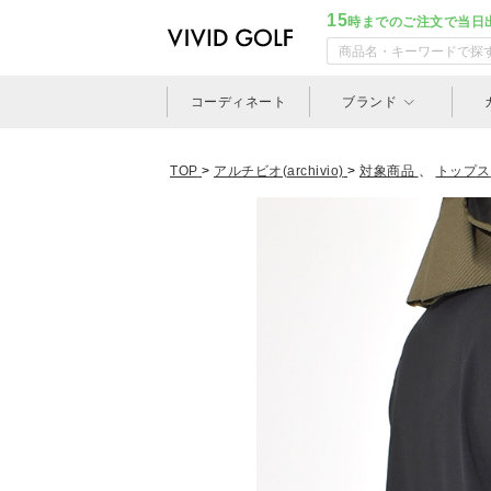
15
時までのご注文で当日
コーディネート
ブランド
TOP
>
アルチビオ(archivio)
>
対象商品
、
トップス