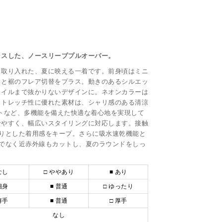
ラスした、ノースリーブプルオーバー。
く取り入れた、夏に映える一着です。前身頃はミニ
トと裾のフレア切替をプラス。動きのあるシルエッ
タイルまで抜かりないデザインに。ネオンカラーは
ストレッチ性に優れた素材は、シャリ感のある清涼
トなど、多機能を備えた快適な着心地を実現して
せやすく、幅広いスタイリングに対応します。接触
ひんやりとした着用感をキープ。さらに吸水速乾機能と
線だけでなく近赤外線もカットし、夏のラウンドをしっ
なし
□ ややあり
■ あり
細身
■ 普通
□ ゆったり
薄手
■ 普通
□ 厚手
なし