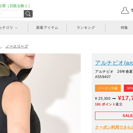
出荷（日祝を除く）
カテゴリ
新着アイテム
ランキング
特集
、
ノースリーブ
アルチビオ(arch
アルチビオ 26年春
A559407
クーポン対象
30
¥17,
¥
25,300
161
ポイント
還元
SAL
クーポン利用でさらに10