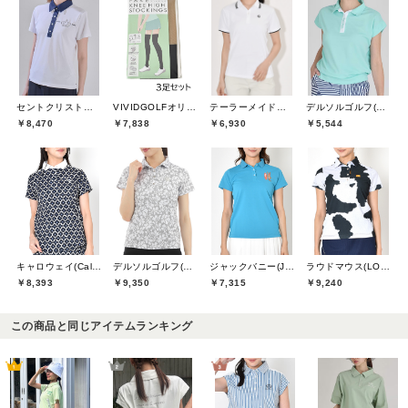
セントクリストファーゴルフ(St.ChristopherGolf)
VIVIDGOLFオリジナル
テーラーメイドゴルフ(TaylorMade Golf)
デルソルゴルフ(DELSOL GOLF)
￥8,470
￥7,838
￥6,930
￥5,544
キャロウェイ(Callaway)
デルソルゴルフ(DELSOL GOLF)
ジャックバニー(Jack Bunny)
ラウドマウス(LOUDMOUTH)
￥8,393
￥9,350
￥7,315
￥9,240
この商品と同じアイテムランキング