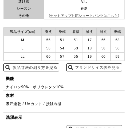
透け感
なし
シーズン
春夏
その他
(セットアップ対応ショートパンツはこちら)
製品サイズ(cm)
身丈
身幅
肩幅
袖丈
総丈
裾幅
M
56
51
51
17
56
53
L
58
54
53
18
58
56
LL
60
57
55
19
60
59
機能
ナイロン90%、ポリウレタン10%
素材
吸汗速乾 / UVカット / 接触冷感
洗濯表示