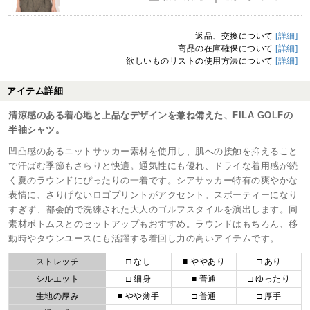
返品、交換について
[詳細]
商品の在庫確保について
[詳細]
欲しいものリストの使用方法について
[詳細]
アイテム詳細
清涼感のある着心地と上品なデザインを兼ね備えた、FILA GOLFの
半袖シャツ。
凹凸感のあるニットサッカー素材を使用し、肌への接触を抑えること
で汗ばむ季節もさらりと快適。通気性にも優れ、ドライな着用感が続
く夏のラウンドにぴったりの一着です。シアサッカー特有の爽やかな
表情に、さりげないロゴプリントがアクセント。スポーティーになり
すぎず、都会的で洗練された大人のゴルフスタイルを演出します。同
素材ボトムスとのセットアップもおすすめ。ラウンドはもちろん、移
動時やタウンユースにも活躍する着回し力の高いアイテムです。
ストレッチ
□ なし
■ ややあり
□ あり
シルエット
□ 細身
■ 普通
□ ゆったり
生地の厚み
■ やや薄手
□ 普通
□ 厚手