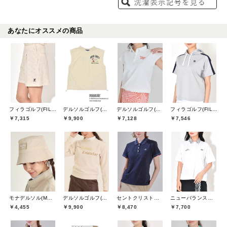
あなたにオススメの商品
フィラゴルフ(FILA GOLF)
デルソルゴルフ(DELSOL GOLF)
デルソルゴルフ(DELSOL GOLF)
フィラゴルフ(FILA GOLF)
￥7,315
￥9,900
￥7,128
￥7,546
モナデルソル(MONA DELSOL)
デルソルゴルフ(DELSOL GOLF)
セントクリストファーゴルフ(St.ChristopherGolf)
ニューバランスゴルフ(New Balance Golf)
￥4,455
￥9,900
￥8,470
￥7,700