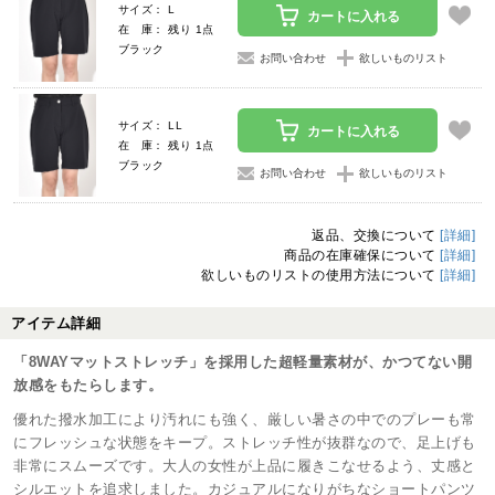
サイズ： L
カートに入れる
在 庫： 残り 1点
ブラック
お問い合わせ
欲しいものリスト
サイズ： LL
カートに入れる
在 庫： 残り 1点
ブラック
お問い合わせ
欲しいものリスト
返品、交換について
[詳細]
商品の在庫確保について
[詳細]
欲しいものリストの使用方法について
[詳細]
アイテム詳細
「8WAYマットストレッチ」を採用した超軽量素材が、かつてない開
放感をもたらします。
優れた撥水加工により汚れにも強く、厳しい暑さの中でのプレーも常
にフレッシュな状態をキープ。ストレッチ性が抜群なので、足上げも
非常にスムーズです。大人の女性が上品に履きこなせるよう、丈感と
シルエットを追求しました。カジュアルになりがちなショートパンツ