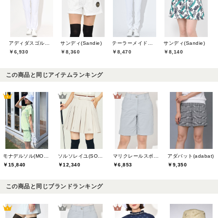
アディダスゴルフ(adidas golf)
サンディ(Sandie)
テーラーメイドゴルフ(TaylorMade Golf)
サンディ(Sandie)
￥6,930
￥8,360
￥8,470
￥8,140
この商品と同じアイテムランキング
モナデルソル(MONA DELSOL)
ソルソレイユ(SOUS LE SOLEIL)
マリクレールスポール(marie claire sport)
アダバット(adabat)
￥15,840
￥12,340
￥6,853
￥9,350
この商品と同じブランドランキング