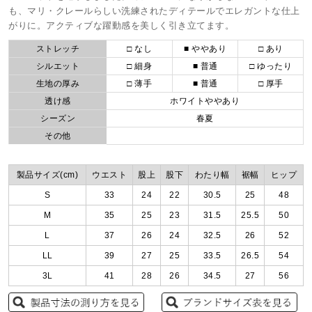
も、マリ・クレールらしい洗練されたディテールでエレガントな仕上
がりに。アクティブな躍動感を美しく引き立てます。
ストレッチ
□ なし
■ ややあり
□ あり
シルエット
□ 細身
■ 普通
□ ゆったり
生地の厚み
□ 薄手
■ 普通
□ 厚手
透け感
ホワイトややあり
シーズン
春夏
その他
製品サイズ(cm)
ウエスト
股上
股下
わたり幅
裾幅
ヒップ
S
33
24
22
30.5
25
48
M
35
25
23
31.5
25.5
50
L
37
26
24
32.5
26
52
LL
39
27
25
33.5
26.5
54
3L
41
28
26
34.5
27
56