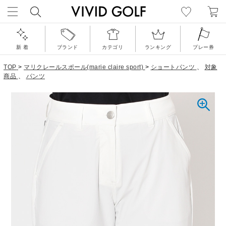
新 着
ブランド
カテゴリ
ランキング
プレー券
TOP
>
マリクレールスポール(marie claire sport)
>
ショートパンツ
、
対象
商品
、
パンツ