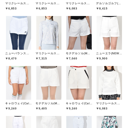
マリクレールスポール(marie claire sport)
マリクレールスポール(marie claire sport)
マリクレールスポール(marie claire sport)
デルソルゴルフ(DELSOL GOLF)
￥6,853
￥6,853
￥6,083
￥8,415
ニューバランスゴルフ(New Balance Golf)
マリクレールスポール(marie claire sport)
モナデルソル(MONA DELSOL)
ニューエラ(NEW ERA)
￥8,470
￥7,315
￥7,040
￥9,900
キャロウェイ(Callaway)
モナデルソル(MONA DELSOL)
キャロウェイ(Callaway)
マリクレールスポール(marie claire sport)
￥9,240
￥9,405
￥9,240
￥6,083