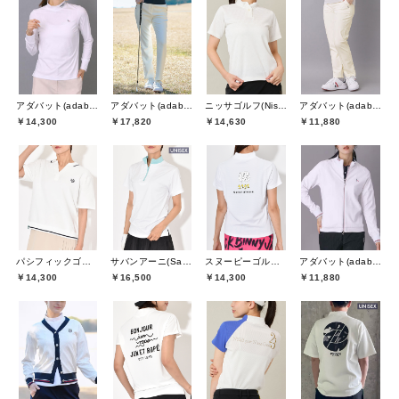
アダバット(adabat)
アダバット(adabat)
ニッサゴルフ(Nissa Golf)
アダバット(adabat)
￥14,300
￥17,820
￥14,630
￥11,880
パシフィックゴルフクラブ(Pacific GOLF CLUB)
サバンアーニ(SaVaNNI aaNI)
スヌーピーゴルフ(SNOOPY GOLF)
アダバット(adabat)
￥14,300
￥16,500
￥14,300
￥11,880