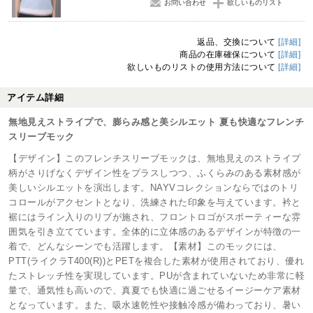
お問い合わせ
欲しいものリスト
返品、交換について
[詳細]
商品の在庫確保について
[詳細]
欲しいものリストの使用方法について
[詳細]
アイテム詳細
無地見えストライプで、膨らみ感と美シルエット 夏も快適なフレンチ
スリーブモック
【デザイン】このフレンチスリーブモックは、無地見えのストライプ
柄がさりげなくデザイン性をプラスしつつ、ふくらみのある素材感が
美しいシルエットを演出します。NAYVコレクションならではのトリ
コロールがアクセントとなり、洗練された印象を与えています。衿と
裾にはライン入りのリブが施され、フロントロゴがスポーティーな雰
囲気を引き立てています。全体的に立体感のあるデザインが特徴の一
着で、どんなシーンでも活躍します。【素材】このモックには、
PTT(ライクラT400(R))とPETを複合した素材が使用されており、優れ
たストレッチ性を実現しています。PUが含まれていないため非常に軽
量で、通気性も高いので、真夏でも快適に過ごせるイージーケア素材
となっています。また、吸水速乾性や接触冷感が備わっており、暑い