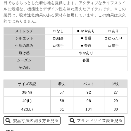
日でもさらっとした着心地を提供します。アクティブなライフスタイ
ルに最適な、機能性とデザイン性を兼ね備えたアイテムです。※この
製品は、吸水速乾効果のある素材を使用しています。この効果は永久
的ではありません。
ストレッチ
□ なし
■ ややあり
□ あり
シルエット
□ 細身
■ 普通
□ ゆったり
生地の厚み
□ 薄手
■ 普通
□ 厚手
透け感
ややあり
シーズン
春夏
その他
サイズ表記
着丈
バスト
裄丈
38(M)
57
92
27
40(L)
59
98
29
42(LL)
61
104
30