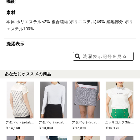
機能
素材
本体:ポリエステル52% 複合繊維(ポリエステル)48% 編地部分:ポリ
エステル100%
洗濯表示
あなたにオススメの商品
アダバット(adabat)
アダバット(adabat)
アダバット(adabat)
ニッサゴルフ(Nissa Golf)
￥14,168
￥13,063
￥17,820
￥16,170