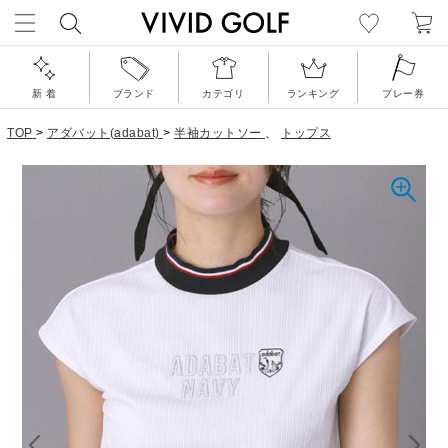
新 着
ブランド
カテゴリ
ランキング
プレー券
TOP
>
アダバット(adabat)
>
半袖カットソー
、
トップス