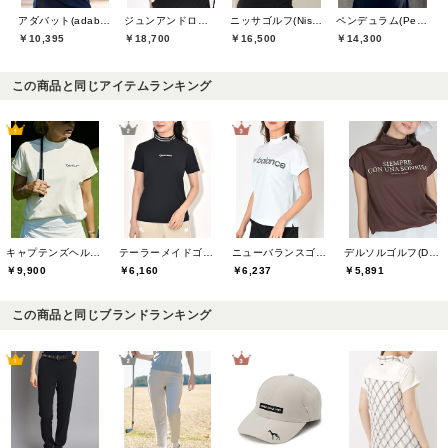
アダバット(adabat)
ジュンアンドロペ(JUN&ROPE)
ニッサゴルフ(Nissa Golf)
ペンデュラム(Pendulum)
￥10,395
￥18,700
￥16,500
￥14,300
この商品と同じアイテムランキング
キャプテンズヘルムゴルフ(Captains Helm Golf)
テーラーメイドゴルフ(TaylorMade Golf)
ニューバランスゴルフ(New Balance Golf)
デルソルゴルフ(DELSOL GOLF)
￥9,900
￥6,160
￥6,237
￥5,891
この商品と同じブランドランキング