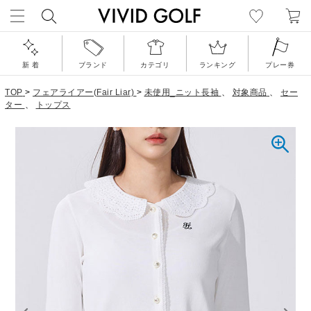
新 着
ブランド
カテゴリ
ランキング
プレー券
TOP
>
フェアライアー(Fair Liar)
>
未使用_ニット長袖
、
対象商品
、
セー
ター
、
トップス