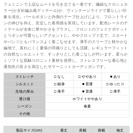
フェミニンで上品なムードを引き立てる一着です。繊細なクロシェカ
ラー(かぎ針編み風ディテール)が、ヴィンテージライクで愛らしい印
象を演出。パールボタンと内側のテープ仕上げにより、フロントライ
ンの伸びを抑え、安定した着用感を実現しています。配色レースのデ
ィテールが全体に華やかさをプラスし、フロントのフェイクポケット
とリボンが可愛らしいアクセントに。ややクロップド丈で、スカート
やパンツともバランスよく着こなせます。薄手のスリーブと軽やかな
編地で、蒸れにくく夏場の羽織りとしても活躍。レギュラーフィット
の自然なシルエットで、すっきりとした着こなしが叶います。柔らか
くソフトな肌触りのニット素材を使用し、ストレスフリーな着心地と
通気性の良さを両立したサマーニットカーディガンです。
ストレッチ
□ なし
□ ややあり
■ あり
シルエット
□ 細身
■ 普通
□ ゆったり
生地の厚み
□ 薄手
■ 普通
□ 厚手
透け感
ホワイトややあり
シーズン
春夏
その他
製品サイズ(cm)
着丈
肩幅
身幅
袖丈