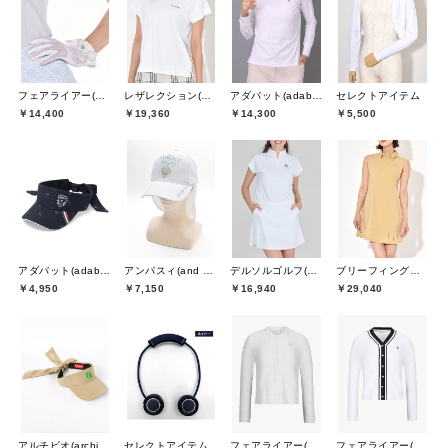
フェアライアー(Fair Liar)
レザレクション(Resurrection)
アダバット(adabat)
セレクトアイテム
￥14,400
￥19,360
￥14,300
￥5,500
アダバット(adabat)
アンパスィ(and per se)
デルソルゴルフ(DELSOL GOLF)
ブリーフィングゴルフ(BRIEFING GOLF)
￥4,950
￥7,150
￥16,940
￥29,040
アルチビオ(archivio)
セレクトアイテム
フェアライアー(Fair Liar)
フェアライアー(Fair Liar)