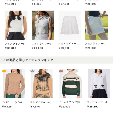
￥13,200
￥5,830
￥27,900
￥25,300
フェアライアー(Fair Liar)
フェアライアー(Fair Liar)
フェアライアー(Fair Liar)
フェアライアー(Fair Liar)
￥30,800
￥29,000
￥29,000
￥29,000
この商品と同じアイテムランキング
ビバハート(VIVA HEART)
サンディ(Sandie)
ビームスゴルフ(BEAMS GOLF)
フェアライアー(Fair Liar)
￥5,720
￥7,546
￥15,400
￥29,200