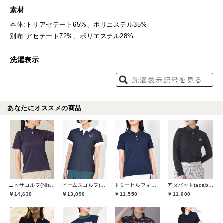
素材
本体:トリアセテート65%、ポリエステル35%
別布:アセテート72%、ポリエステル28%
洗濯表示
あなたにオススメの商品
ニッサゴルフ(Nissa Golf)
ビームスゴルフ(BEAMS GOLF)
トミーヒルフィガーゴルフ(TOMMY HILFIGER GOLF)
アダバット(adabat)
￥14,630
￥13,090
￥11,550
￥11,000