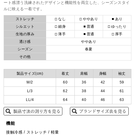
ート感漂う洗練されたデザインと機能性を両立した、シーズンスタイ
ルに映える一着です。
ストレッチ
□ なし
□ ややあり
■ あり
シルエット
□ 細身
■ 普通
□ ゆったり
生地の厚み
□ 薄手
■ 普通
□ 厚手
透け感
ややあり
シーズン
春夏
その他
製品サイズ(cm)
着丈
肩幅
身幅
袖丈
M/2
60
36
42
59
L/3
62
38
44
61
LL/4
64
40
46
63
機能
接触冷感 / ストレッチ / 軽量