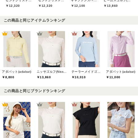
セントクリストファーゴルフ(St.ChristopherGolf)
セントクリストファーゴルフ(St.ChristopherGolf)
キャプテンズヘルムゴルフ(Captains Helm Golf)
ビームスゴルフ(BEAMS GOLF)
￥12,320
￥12,320
￥12,100
￥13,860
この商品と同じアイテムランキング
アダバット(adabat)
ニッサゴルフ(Nissa Golf)
テーラーメイドゴルフ(TaylorMade Golf)
アダバット(adabat)
￥8,800
￥13,860
￥10,010
￥11,000
この商品と同じブランドランキング