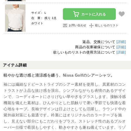
サイズ： L
カートに入れる
在 庫： 残り 1点
ホワイト
お問い合わせ
欲しいものリスト
返品、交換について
[詳細]
商品の在庫確保について
[詳細]
欲しいものリストの使用方法について
[詳細]
アイテム詳細
軽やかな透け感と清涼感を纏う、Nissa Golfのシアーシャツ。
袖には繊細なドビーストライプのシアー素材を使用し、異素材のコン
トラストが上品な抜け感を演出。シンプルながらも表情のあるデザイ
ンで、コーディネートにさりげない華やぎをプラスします。接触冷感
機能を備えた素材は、ひんやりとした肌触りで暑い季節でも快適な着
心地をキープ。長袖デザインは日よけとしても活躍し、ラウンド中の
紫外線対策にも最適です。衿裏にはオリジナルのカラーテープを施
し、見えない部分にもこだわりをプラス。ストレッチ性のあるプルオ
ーバー仕様で着脱もしやすく、動きやすさも兼ね備えています。リゾ