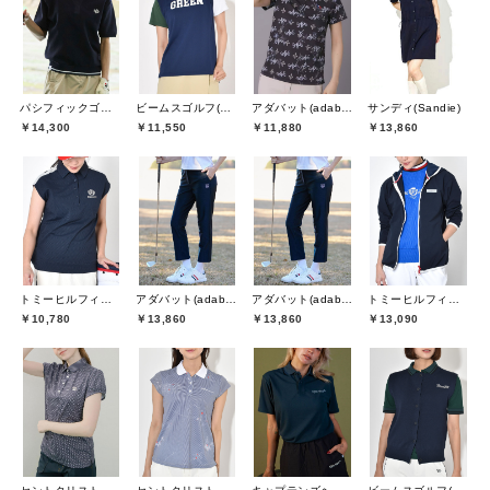
パシフィックゴルフクラブ(Pacific GOLF CLUB)
ビームスゴルフ(BEAMS GOLF)
アダバット(adabat)
サンディ(Sandie)
￥14,300
￥11,550
￥11,880
￥13,860
トミーヒルフィガーゴルフ(TOMMY HILFIGER GOLF)
アダバット(adabat)
アダバット(adabat)
トミーヒルフィガーゴルフ(TOMMY HILFIGER GOLF)
￥10,780
￥13,860
￥13,860
￥13,090