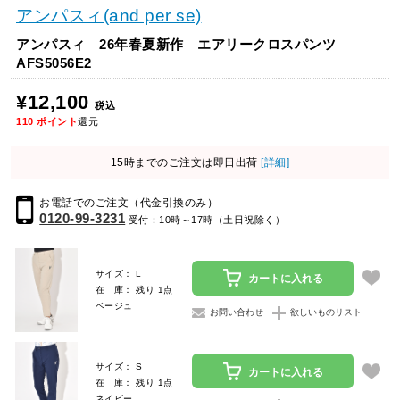
アンパスィ(and per se)
アンパスィ 26年春夏新作 エアリークロスパンツ
AFS5056E2
¥12,100
税込
110
ポイント
還元
15時までのご注文は即日出荷
[詳細]
お電話でのご注文（代金引換のみ）
0120-99-3231
受付：10時～17時（土日祝除く）
サイズ： L
カートに入れる
在 庫： 残り 1点
ベージュ
お問い合わせ
欲しいものリスト
サイズ： S
カートに入れる
在 庫： 残り 1点
ネイビー