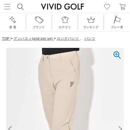
新 着
ブランド
カテゴリ
ランキング
プレー券
TOP
>
アンパスィ(and per se)
>
ロングパンツ
、
パンツ