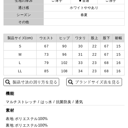
生地の厚み
□ 薄手
■ 普通
□ 厚手
透け感
ホワイトややあり
シーズン
春夏
その他
製品サイズ(cm)
ウエスト
ヒップ
ワタリ
股上
股下
裾幅
S
67
90
30
22
67
15
M
73
96
31
22
67
15
L
79
102
33
23
68
16
LL
85
108
34
23
68
16
機能
マルチストレッチ / はっ水 / 抗菌防臭 / 通気
素材
表地:ポリエステル100%
裏地:ポリエステル100%