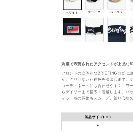
ブラック
ベージュ
ホワイト
刺繍で表現されたアクセントが上品な
フロントの立体的なBRIEFINGロゴ
が、さりげない存在感を演出します。
コーディネートにも合わせやすく、ワ
らデイリーまで幅広く活躍します。バ
ィット感の調整もスムーズ。被り心地
製品サイズ(cm)
F