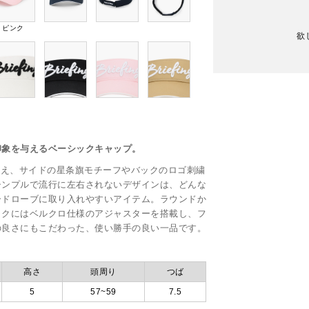
ピンク
欲
印象を与えるベーシックキャップ。
に加え、サイドの星条旗モチーフやバックのロゴ刺繍
シンプルで流行に左右されないデザインは、どんな
ードローブに取り入れやすいアイテム。ラウンドか
ックにはベルクロ仕様のアジャスターを搭載し、フ
の良さにもこだわった、使い勝手の良い一品です。
高さ
頭周り
つば
5
57~59
7.5