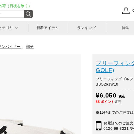
出荷（日祝を除く）
カテゴリ
新着アイテム
ランキング
特集
サンバイザー
、
帽子
ブリーフィングゴ
GOLF)
ブリーフィングゴルフ
BBG261W10
¥6,050
税込
55
ポイント
還元
※
15
時までのご注文は
お電話でのご注文
0120-99-3231
受