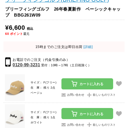
ブリーフィングゴルフ 26年春夏新作 ベーシックキャッ
プ BBG261W09
¥6,600
税込
60
ポイント
還元
15時までのご注文は即日出荷
[詳細]
お電話でのご注文（代金引換のみ）
0120-99-3231
受付：10時～17時（土日祝除く）
サイズ： F(フリー)
カートに入れる
在 庫： 残り 2点
ベージュ
お問い合わせ
欲しいものリスト
サイズ： F(フリー)
カートに入れる
在 庫： 残り 1点
ホワイト
お問い合わせ
欲しいものリスト