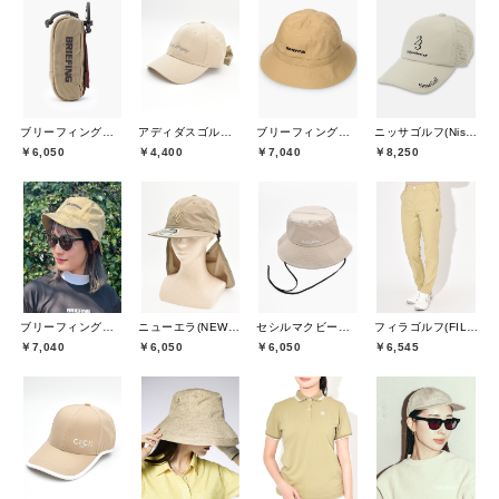
ブリーフィングゴルフ(BRIEFING GOLF)
アディダスゴルフ(adidas golf)
ブリーフィングゴルフ(BRIEFING GOLF)
ニッサゴルフ(Nissa Golf)
￥6,050
￥4,400
￥7,040
￥8,250
ブリーフィングゴルフ(BRIEFING GOLF)
ニューエラ(NEW ERA)
セシルマクビーグリーン(CECIL McBEE green)
フィラゴルフ(FILA GOLF)
￥7,040
￥6,050
￥6,050
￥6,545