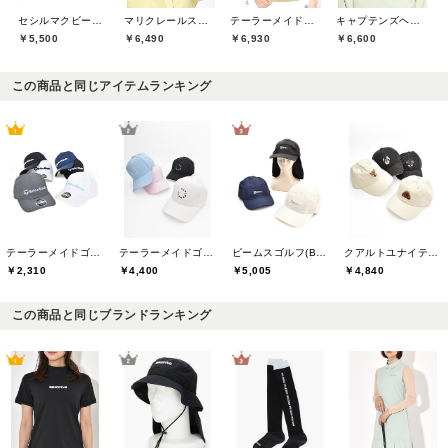
セシルマクビーグリーン(CECIL McBEE green)
マリクレールスポール(marie claire sport)
テーラーメイドゴルフ(TaylorMade Golf)
キャプテンズヘルムゴルフ(Captains Helm Golf)
￥5,500
￥6,490
￥6,930
￥6,600
この商品と同じアイテムランキング
テーラーメイドゴルフ(TaylorMade Golf)
テーラーメイドゴルフ(TaylorMade Golf)
ビームスゴルフ(BEAMS GOLF)
クアルトユナイテッド(CUARTO UNITED)
￥2,310
￥4,400
￥5,005
￥4,840
この商品と同じブランドランキング