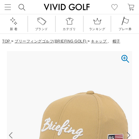
新 着
ブランド
カテゴリ
ランキング
プレー券
TOP
>
ブリーフィングゴルフ(BRIEFING GOLF)
>
キャップ
、
帽子