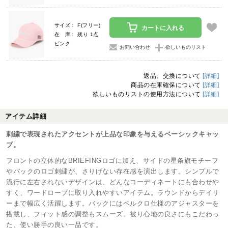
サイズ： F(フリー)
カートに入れる
在 庫： 残り 1点
ピンク
お問い合わせ
欲しいものリスト
返品、交換について
[詳細]
商品の在庫確保について
[詳細]
欲しいものリストの使用方法について
[詳細]
アイテム詳細
刺繍で表現されたアクセントが上品な印象を与えるベーシックキャッ
プ。
フロントの立体的なBRIEFINGロゴに加え、サイドの星条旗モチーフ
やバックのロゴ刺繍が、さりげない存在感を演出します。シンプルで
流行に左右されないデザインは、どんなコーディネートにも合わせや
すく、ワードローブに取り入れやすいアイテム。ラウンドからデイリ
ーまで幅広く活躍します。バックにはベルクロ仕様のアジャスターを
搭載し、フィット感の調整もスムーズ。被り心地の良さにもこだわっ
た、使い勝手の良い一品です。