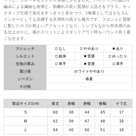
ープし、プレー中もストレスを感じさせません。ハイゲージの鹿の子
編みによる繊細な表情と、肌離れの良い質感が上品さをプラス。モッ
クネック仕様で首元をすっきりと見せつつ、1枚着としてはもちろん
インナーとしても活躍する汎用性の高さも魅力です。フロントと背面
に配したロゴが程よいアクセントとなり、シンプルながら存在感のあ
る仕上がりに。裾のスリットによりタックアウト時もバランス良く着
こなせます。
ストレッチ
□ なし
□ ややあり
■ あり
シルエット
□ 細身
■ 普通
□ ゆったり
生地の厚み
□ 薄手
■ 普通
□ 厚手
透け感
ホワイトややあり
シーズン
春夏
その他
製品サイズ(cm)
着丈
肩幅
身幅
裾幅
そで丈
S
60
36
44
45
17
M
62
38
47
48
18
L
64
40
50
51
19