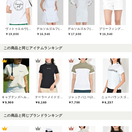
ヴィトゥエルヴ(V12)
デルソルゴルフ(DELSOL GOLF)
デルソルゴルフ(DELSOL GOLF)
ブリーフィングゴルフ(BRIEFING GOLF)
￥19,800
￥16,940
￥17,600
￥16,940
この商品と同じアイテムランキング
キャプテンズヘルムゴルフ(Captains Helm Golf)
テーラーメイドゴルフ(TaylorMade Golf)
ジャックバニー(Jack Bunny)
ニューバランスゴルフ(New Balance Golf)
￥9,900
￥6,160
￥7,700
￥6,237
この商品と同じブランドランキング