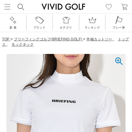
新 着
ブランド
カテゴリ
ランキング
プレー券
TOP
>
ブリーフィングゴルフ(BRIEFING GOLF)
>
半袖カットソー
、
トップ
ス
、
モックネック