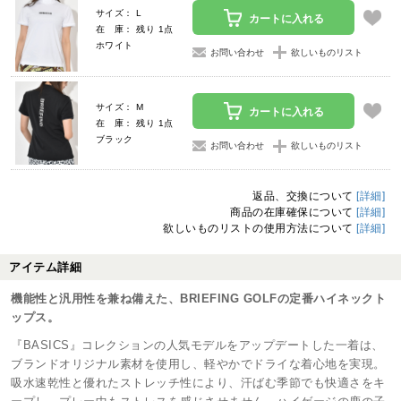
サイズ： L
カートに入れる
在 庫： 残り 1点
ホワイト
お問い合わせ
欲しいものリスト
サイズ： M
カートに入れる
在 庫： 残り 1点
ブラック
お問い合わせ
欲しいものリスト
返品、交換について
[詳細]
商品の在庫確保について
[詳細]
欲しいものリストの使用方法について
[詳細]
アイテム詳細
機能性と汎用性を兼ね備えた、BRIEFING GOLFの定番ハイネックト
ップス。
『BASICS』コレクションの人気モデルをアップデートした一着は、
ブランドオリジナル素材を使用し、軽やかでドライな着心地を実現。
吸水速乾性と優れたストレッチ性により、汗ばむ季節でも快適さをキ