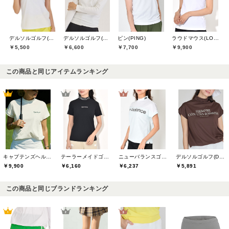
デルソルゴルフ(DELSOL GOLF)
デルソルゴルフ(DELSOL GOLF)
ピン(PING)
ラウドマウス(LOUDMOUTH)
￥5,500
￥6,600
￥7,700
￥9,900
この商品と同じアイテムランキング
キャプテンズヘルムゴルフ(Captains Helm Golf)
テーラーメイドゴルフ(TaylorMade Golf)
ニューバランスゴルフ(New Balance Golf)
デルソルゴルフ(DELSOL GOLF)
￥9,900
￥6,160
￥6,237
￥5,891
この商品と同じブランドランキング