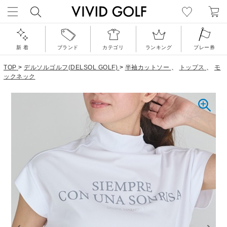
新 着
ブランド
カテゴリ
ランキング
プレー券
TOP
>
デルソルゴルフ(DELSOL GOLF)
>
半袖カットソー
、
トップス
、
モ
ックネック