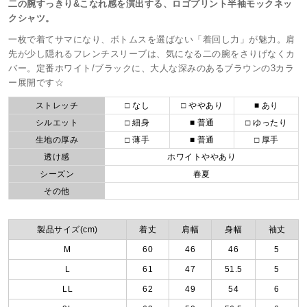
二の腕すっきり&こなれ感を演出する、ロゴプリント半袖モックネッ
クシャツ。
一枚で着てサマになり、ボトムスを選ばない「着回し力」が魅力。肩
先が少し隠れるフレンチスリーブは、気になる二の腕をさりげなくカ
バー。定番ホワイト/ブラックに、大人な深みのあるブラウンの3カラ
ー展開です☆
ストレッチ
□ なし
□ ややあり
■ あり
シルエット
□ 細身
■ 普通
□ ゆったり
生地の厚み
□ 薄手
■ 普通
□ 厚手
透け感
ホワイトややあり
シーズン
春夏
その他
製品サイズ(cm)
着丈
肩幅
身幅
袖丈
M
60
46
46
5
L
61
47
51.5
5
LL
62
49
54
6