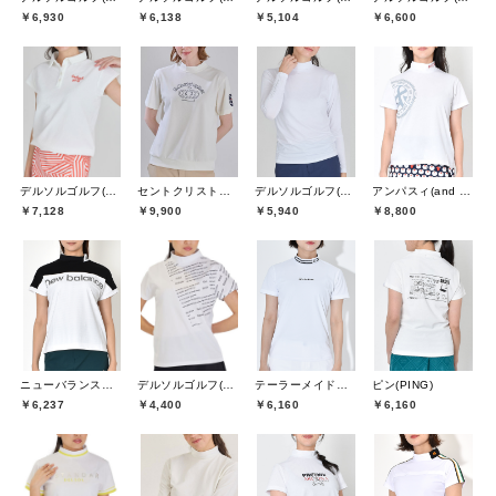
￥6,930
￥6,138
￥5,104
￥6,600
デルソルゴルフ(DELSOL GOLF)
セントクリストファーゴルフ(St.ChristopherGolf)
デルソルゴルフ(DELSOL GOLF)
アンパスィ(and per se)
￥7,128
￥9,900
￥5,940
￥8,800
デルソルゴルフ(DELSOL GOLF)
ニューバランスゴルフ(New Balance Golf)
テーラーメイドゴルフ(TaylorMade Golf)
ピン(PING)
￥4,400
￥6,237
￥6,160
￥6,160