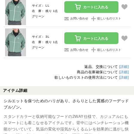
サイズ： LL
カートに入れる
在 庫： 残り 1点
グリーン
お問い合わせ
欲しいものリスト
サイズ： 3L
カートに入れる
在 庫： 残り 1点
グリーン
お問い合わせ
欲しいものリスト
返品、交換について
[詳細]
商品の在庫確保について
[詳細]
欲しいものリストの使用方法について
[詳細]
アイテム詳細
シルエットを保つためのハリがあり、さらりとした質感のフーデッド
ブルゾン。
スタンドカラーと収納可能なフードの2WAY仕様で、カジュアルにも
スマートにも着こなせるアイテムです。背中にはベンチレーション機
能がついていて、気温の変化や湿気からくるムレを効果的に逃がし快