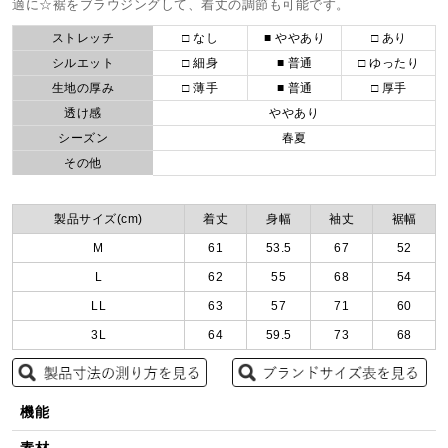
適に☆裾をブラウジングして、着丈の調節も可能です。
ストレッチ
□ なし
■ ややあり
□ あり
シルエット
□ 細身
■ 普通
□ ゆったり
生地の厚み
□ 薄手
■ 普通
□ 厚手
透け感
ややあり
シーズン
春夏
その他
製品サイズ(cm)
着丈
身幅
袖丈
裾幅
M
61
53.5
67
52
L
62
55
68
54
LL
63
57
71
60
3L
64
59.5
73
68
機能