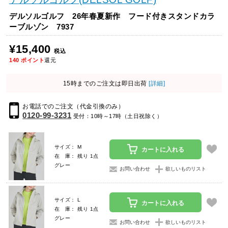
デルソルゴルフ 26年春夏新作 フード付きスタンドカラ
ーブルゾン 7937
¥15,400
税込
140
ポイント
還元
15時までのご注文は即日出荷
[詳細]
お電話でのご注文（代金引換のみ）
0120-99-3231
受付：10時～17時（土日祝除く）
サイズ： M
カートに入れる
在 庫： 残り 1点
グレー
お問い合わせ
欲しいものリスト
サイズ： L
カートに入れる
在 庫： 残り 1点
グレー
お問い合わせ
欲しいものリスト