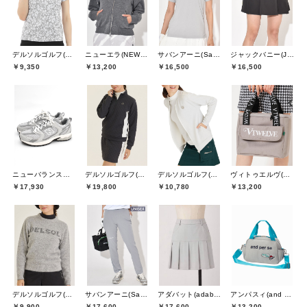
デルソルゴルフ(DELSOL GOLF)
ニューエラ(NEW ERA)
サバンアーニ(SaVaNNI aaNI)
ジャックバニー(Jack Bunny)
￥9,350
￥13,200
￥16,500
￥16,500
ニューバランスゴルフ(New Balance Golf)
デルソルゴルフ(DELSOL GOLF)
デルソルゴルフ(DELSOL GOLF)
ヴィトゥエルヴ(V12)
￥17,930
￥19,800
￥10,780
￥13,200
デルソルゴルフ(DELSOL GOLF)
サバンアーニ(SaVaNNI aaNI)
アダバット(adabat)
アンパスィ(and per se)
￥9,900
￥17,600
￥17,600
￥13,200