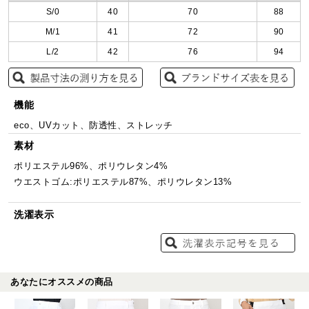
S/0
40
70
88
M/1
41
72
90
L/2
42
76
94
機能
eco、UVカット、防透性、ストレッチ
素材
ポリエステル96%、ポリウレタン4%
ウエストゴム:ポリエステル87%、ポリウレタン13%
洗濯表示
あなたにオススメの商品