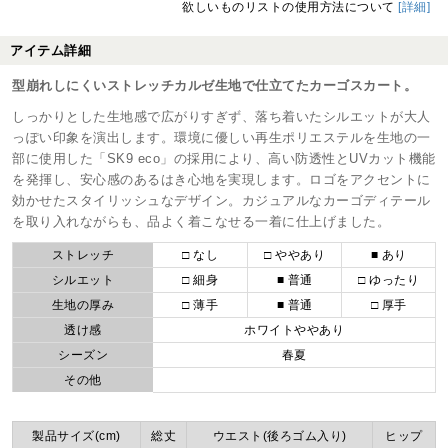
欲しいものリストの使用方法について
[詳細]
アイテム詳細
型崩れしにくいストレッチカルゼ生地で仕立てたカーゴスカート。
しっかりとした生地感で広がりすぎず、落ち着いたシルエットが大人
っぽい印象を演出します。環境に優しい再生ポリエステルを生地の一
部に使用した「SK9 eco」の採用により、高い防透性とUVカット機能
を発揮し、安心感のあるはき心地を実現します。ロゴをアクセントに
効かせたスタイリッシュなデザイン。カジュアルなカーゴディテール
を取り入れながらも、品よく着こなせる一着に仕上げました。
ストレッチ
□ なし
□ ややあり
■ あり
シルエット
□ 細身
■ 普通
□ ゆったり
生地の厚み
□ 薄手
■ 普通
□ 厚手
透け感
ホワイトややあり
シーズン
春夏
その他
製品サイズ(cm)
総丈
ウエスト(後ろゴム入り)
ヒップ