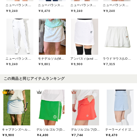
ニューバランスゴルフ(New Balance Golf)
ニューバランスゴルフ(New Balance Golf)
ニューバランスゴルフ(New Balance Golf)
ニューバランスゴルフ(New Balance Golf)
￥9,240
￥8,470
￥9,240
￥9,240
ニューバランスゴルフ(New Balance Golf)
モナデルソル(MONA DELSOL)
アンパスィ(and per se)
ラウドマウス(LOUDMOUTH)
￥9,240
￥9,801
￥9,900
￥7,315
この商品と同じアイテムランキング
キャプテンズヘルムゴルフ(Captains Helm Golf)
デルソルゴルフ(DELSOL GOLF)
デルソルゴルフ(DELSOL GOLF)
テーラーメイドゴルフ(TaylorMade Golf)
￥9,900
￥4,400
￥7,744
￥8,470