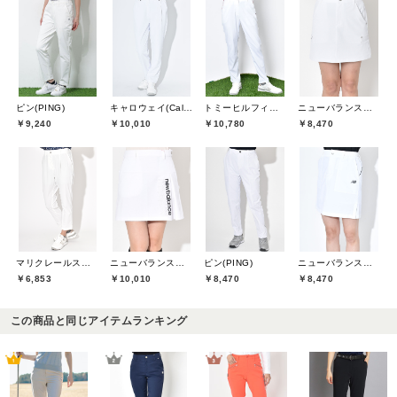
ピン(PING)
キャロウェイ(Callaway)
トミーヒルフィガーゴルフ(TOMMY HILFIGER GOLF)
ニューバランスゴルフ(New Balance Golf)
￥9,240
￥10,010
￥10,780
￥8,470
マリクレールスポール(marie claire sport)
ニューバランスゴルフ(New Balance Golf)
ピン(PING)
ニューバランスゴルフ(New Balance Golf)
￥6,853
￥10,010
￥8,470
￥8,470
この商品と同じアイテムランキング