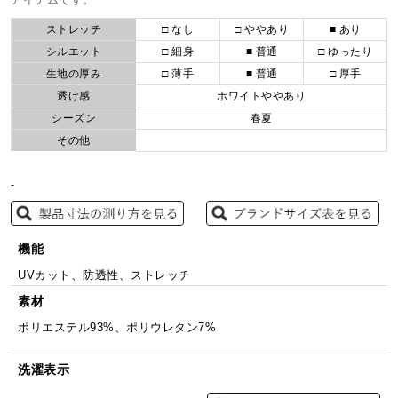
ストレッチ
□ なし
□ ややあり
■ あり
シルエット
□ 細身
■ 普通
□ ゆったり
生地の厚み
□ 薄手
■ 普通
□ 厚手
透け感
ホワイトややあり
シーズン
春夏
その他
-
機能
UVカット、防透性、ストレッチ
素材
ポリエステル93%、ポリウレタン7%
洗濯表示