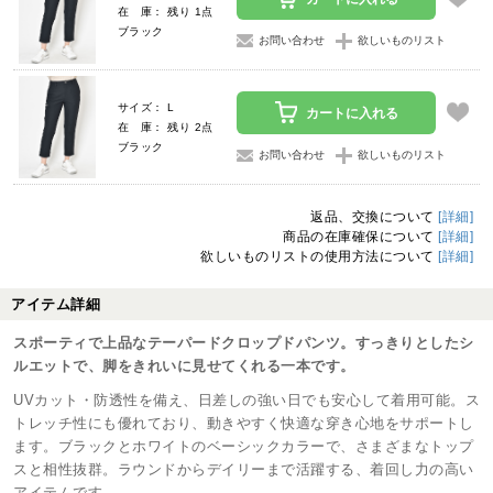
在 庫： 残り 1点
ブラック
お問い合わせ
欲しいものリスト
サイズ： L
カートに入れる
在 庫： 残り 2点
ブラック
お問い合わせ
欲しいものリスト
返品、交換について
[詳細]
商品の在庫確保について
[詳細]
欲しいものリストの使用方法について
[詳細]
アイテム詳細
スポーティで上品なテーパードクロップドパンツ。すっきりとしたシ
ルエットで、脚をきれいに見せてくれる一本です。
UVカット・防透性を備え、日差しの強い日でも安心して着用可能。ス
トレッチ性にも優れており、動きやすく快適な穿き心地をサポートし
ます。ブラックとホワイトのベーシックカラーで、さまざまなトップ
スと相性抜群。ラウンドからデイリーまで活躍する、着回し力の高い
アイテムです。