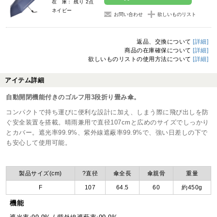
在 庫： 残り 2点
ネイビー
お問い合わせ
欲しいものリスト
返品、交換について
[詳細]
商品の在庫確保について
[詳細]
欲しいものリストの使用方法について
[詳細]
アイテム詳細
自動開閉機能付きのゴルフ用3段折り畳み傘。
コンパクトで持ち運びに便利な設計に加え、しまう際に飛び出しを防
ぐ安全装置を搭載。晴雨兼用で直径107cmと広めのサイズでしっかり
とカバー。遮光率99.9%、紫外線遮蔽率99.9%で、強い日差しの下で
も安心して使用可能。
製品サイズ(cm)
?直径
傘全長
傘親骨
重量
F
107
64.5
60
約450g
機能