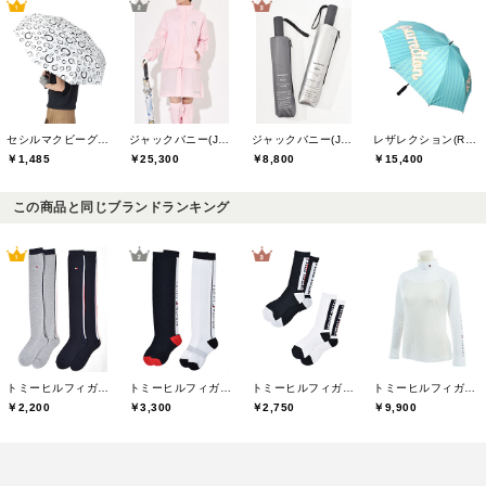
セシルマクビーグリーン(CECIL McBEE green)
ジャックバニー(Jack Bunny)
ジャックバニー(Jack Bunny)
レザレクション(Resurrection)
￥1,485
￥25,300
￥8,800
￥15,400
この商品と同じブランドランキング
トミーヒルフィガーゴルフ(TOMMY HILFIGER GOLF)
トミーヒルフィガーゴルフ(TOMMY HILFIGER GOLF)
トミーヒルフィガーゴルフ(TOMMY HILFIGER GOLF)
トミーヒルフィガーゴルフ(TOMMY HILFIGER GOLF)
￥2,200
￥3,300
￥2,750
￥9,900