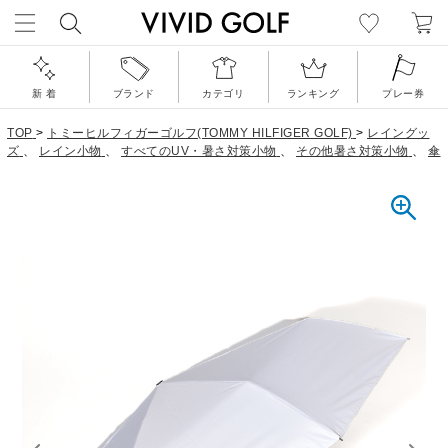
新 着
ブランド
カテゴリ
ランキング
プレー券
TOP
>
トミーヒルフィガーゴルフ(TOMMY HILFIGER GOLF)
>
レイングッ
ズ
、
レイン小物
、
すべてのUV・暑さ対策小物
、
その他暑さ対策小物
、
傘