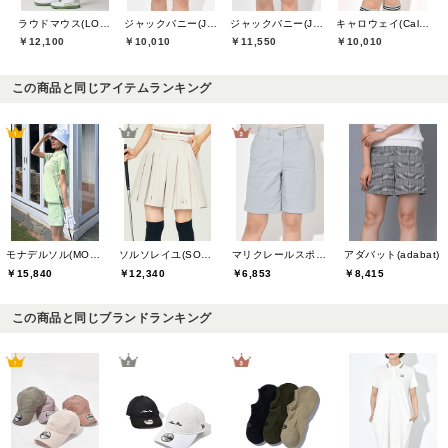
ラウドマウス(LOUDMOUTH)
ジャックバニー(Jack Bunny)
ジャックバニー(Jack Bunny)
キャロウェイ(Callaway)
￥12,100
￥10,010
￥11,550
￥10,010
この商品と同じアイテムランキング
モナデルソル(MONA DELSOL)
ソルソレイユ(SOUS LE SOLEIL)
マリクレールスポール(marie claire sport)
アダバット(adabat)
￥15,840
￥12,340
￥6,853
￥8,415
この商品と同じブランドランキング