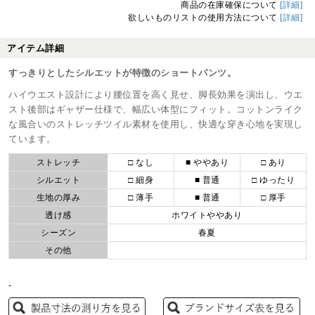
商品の在庫確保について
[詳細]
欲しいものリストの使用方法について
[詳細]
アイテム詳細
すっきりとしたシルエットが特徴のショートパンツ。
ハイウエスト設計により腰位置を高く見せ、脚長効果を演出し、ウエ
スト後部はギャザー仕様で、幅広い体型にフィット。コットンライク
な風合いのストレッチツイル素材を使用し、快適な穿き心地を実現し
ています。
ストレッチ
□ なし
■ ややあり
□ あり
シルエット
□ 細身
■ 普通
□ ゆったり
生地の厚み
□ 薄手
■ 普通
□ 厚手
透け感
ホワイトややあり
シーズン
春夏
その他
-