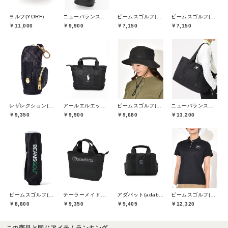
ヨルフ(YORF)
ニューバランスゴルフ(New Balance Golf)
ビームスゴルフ(BEAMS GOLF)
ビームスゴルフ(BEAMS GOLF)
￥11,000
￥9,900
￥7,150
￥7,150
レザレクション(Resurrection)
アールエルエックスゴルフ(RLX GOLF)
ビームスゴルフ(BEAMS GOLF)
ニューバランスゴルフ(New Balance Golf)
￥9,350
￥9,900
￥9,680
￥13,200
ビームスゴルフ(BEAMS GOLF)
テーラーメイドゴルフ(TaylorMade Golf)
アダバット(adabat)
ビームスゴルフ(BEAMS GOLF)
￥8,800
￥9,350
￥9,405
￥12,320
この商品と同じアイテムランキング