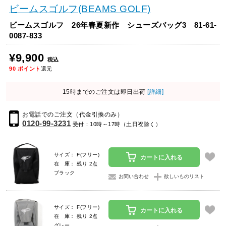
ビームスゴルフ(BEAMS GOLF)
ビームスゴルフ 26年春夏新作 シューズバッグ3 81-61-
0087-833
¥9,900
税込
90
ポイント
還元
15時までのご注文は即日出荷
[詳細]
お電話でのご注文（代金引換のみ）
0120-99-3231
受付：10時～17時（土日祝除く）
サイズ： F(フリー)
カートに入れる
在 庫： 残り 2点
ブラック
お問い合わせ
欲しいものリスト
サイズ： F(フリー)
カートに入れる
在 庫： 残り 2点
グレー