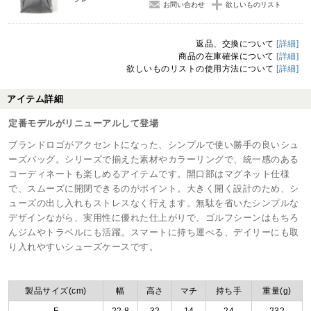
お問い合わせ
欲しいものリスト
返品、交換について
[詳細]
商品の在庫確保について
[詳細]
欲しいものリストの使用方法について
[詳細]
アイテム詳細
定番モデルがリニューアルして登場
ブランドロゴがアクセントになった、シンプルで使い勝手の良いシュ
ーズバッグ。シリーズで揃えた素材やカラーリングで、統一感のある
コーディネートも楽しめるアイテムです。開口部はマグネット仕様
で、スムーズに開閉できるのがポイント。大きく開く設計のため、シ
ューズの出し入れもストレスなく行えます。無駄を省いたシンプルな
デザインながら、実用性に優れた仕上がりで、ゴルフシーンはもちろ
んジムやトラベルにも活躍。スマートに持ち運べる、デイリーにも取
り入れやすいシューズケースです。
製品サイズ(cm)
幅
高さ
マチ
持ち手
重量(g)
F
22.8
32
14
24
232