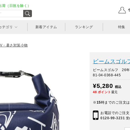
出荷（日祝を除く）
カテゴリ
新着アイテム
ランキング
特集
V・暑さ対策小物
ビームスゴルフ(
ビームスゴルフ 26
81-04-0368-445
¥5,280
税込
48
ポイント
還元
※
15
時までのご注文は
お電話でのご注文
0120-99-3231
受