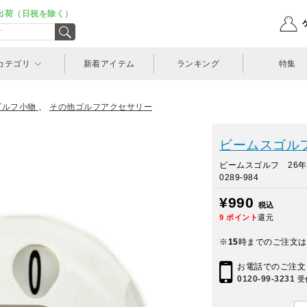
出荷（日祝を除く）
カテゴリ
新着アイテム
ランキング
特集
ゴルフ小物
、
その他ゴルフアクセサリー
ビームスゴルフ(
ビームスゴルフ 26年
0289-984
¥990
税込
9
ポイント
還元
※
15
時までのご注文は
お電話でのご注文
0120-99-3231
受