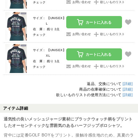
お問い合わせ
欲しいものリスト
チェック
サイズ： 【UNISEX】
カートに入れる
L
在 庫： 残り 2点
お問い合わせ
欲しいものリスト
チェック
サイズ： 【UNISEX】
カートに入れる
XL
在 庫： 残り 1点
お問い合わせ
欲しいものリスト
チェック
返品、交換について
[詳細]
商品の在庫確保について
[詳細]
欲しいものリストの使用方法について
[詳細]
アイテム詳細
通気性の良いメッシュジャージ素材にブラックウォッチ柄をプリント
したオーセンティックな雰囲気のあるハーフジップポロシャツ。
背中には定番GOLF BOYをプリント。接触冷感生地のため、真夏のラ