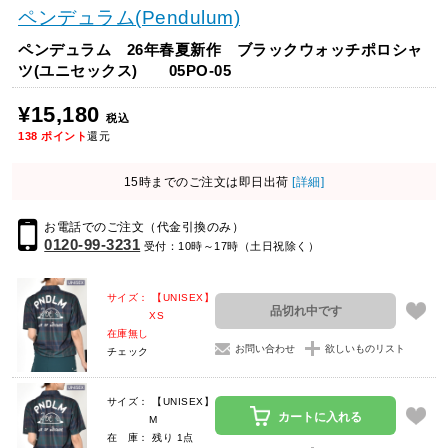
ペンデュラム(Pendulum)
ペンデュラム 26年春夏新作 ブラックウォッチポロシャ
ツ(ユニセックス) 05PO-05
¥15,180
税込
138
ポイント
還元
15時までのご注文は即日出荷
[詳細]
お電話でのご注文（代金引換のみ）
0120-99-3231
受付：10時～17時（土日祝除く）
サイズ： 【UNISEX】
品切れ中です
XS
在庫無し
お問い合わせ
欲しいものリスト
チェック
サイズ： 【UNISEX】
カートに入れる
M
在 庫： 残り 1点