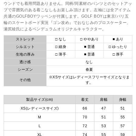
ウンドでも着用問題ありません。同柄/同素材のパンツとのセットアッ
プで雰囲気のある着こなしもお楽しみ頂けます。左袖には全アイテム
共通のGOLFBOYワッペンが付属します。GOLF BOYは東京/パリ五
輪のスケートボード実況『ゴン攻め』でおなじみのプロスケーター、
瀬尻稜氏によるペンデュラムオリジナルキャラクター。
ストレッチ
□ なし
□ ややあり
■ あり
シルエット
□ 細身
■ 普通
□ ゆったり
生地の厚み
□ 薄手
■ 普通
□ 厚手
透け感
なし
シーズン
春夏
※XSサイズはレディースフリーサイズとなりま
その他
す。
製品サイズ(cm)
着丈
肩幅
身幅
XS(レディースサイズ)
66
47
51
M
70
51
55
L
72
53
57
XL
74
55
59