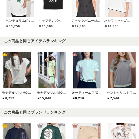
ペンデュラム(Pendulum)
キャプテンズヘルムゴルフ(Captains Helm Golf)
ジャックバニー(Jack Bunny)
パシフィックゴルフクラブ(Pacific GOLF CLUB)
￥13,750
￥14,300
￥17,600
￥14,300
この商品と同じアイテムランキング
モナデルソル(MONA DELSOL)
モナデルソル(MONA DELSOL)
セントクリストファーゴルフ(St.ChristopherGolf)
オーティーエフ(O.T.F)
￥8,712
￥15,840
￥7,546
￥8,250
この商品と同じブランドランキング