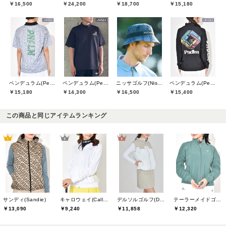
￥16,500
￥24,200
￥18,700
￥15,180
ペンデュラム(Pendulum)
ペンデュラム(Pendulum)
ニッサゴルフ(Nissa Golf)
ペンデュラム(Pendulum)
￥15,180
￥14,300
￥16,500
￥15,400
この商品と同じアイテムランキング
サンディ(Sandie)
キャロウェイ(Callaway)
デルソルゴルフ(DELSOL GOLF)
テーラーメイドゴルフ(TaylorMade Golf)
￥13,090
￥9,240
￥11,858
￥12,320