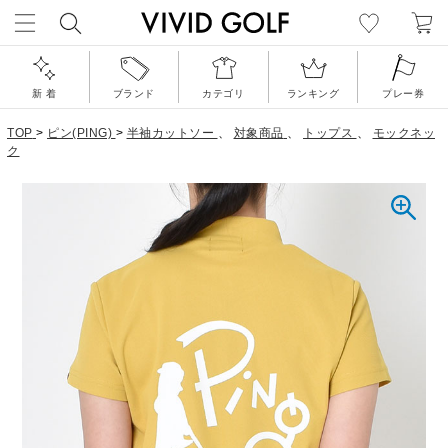
新 着
ブランド
カテゴリ
ランキング
プレー券
TOP
>
ピン(PING)
>
半袖カットソー
、
対象商品
、
トップス
、
モックネッ
ク