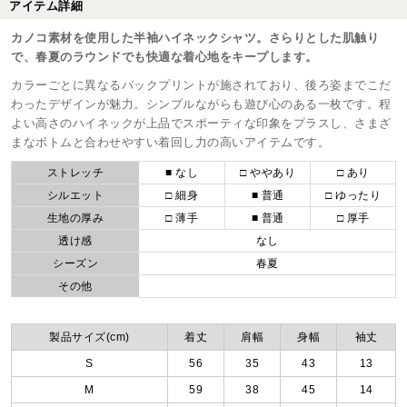
アイテム詳細
カノコ素材を使用した半袖ハイネックシャツ。さらりとした肌触り
で、春夏のラウンドでも快適な着心地をキープします。
カラーごとに異なるバックプリントが施されており、後ろ姿までこだ
わったデザインが魅力。シンプルながらも遊び心のある一枚です。程
よい高さのハイネックが上品でスポーティな印象をプラスし、さまざ
まなボトムと合わせやすい着回し力の高いアイテムです。
ストレッチ
■ なし
□ ややあり
□ あり
シルエット
□ 細身
■ 普通
□ ゆったり
生地の厚み
□ 薄手
■ 普通
□ 厚手
透け感
なし
シーズン
春夏
その他
製品サイズ(cm)
着丈
肩幅
身幅
袖丈
S
56
35
43
13
M
59
38
45
14