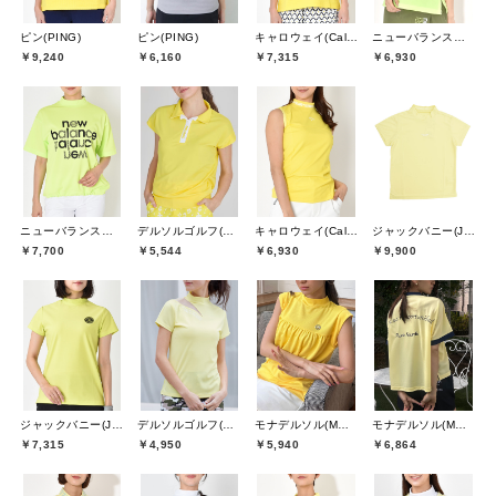
ピン(PING)
ピン(PING)
キャロウェイ(Callaway)
ニューバランスゴルフ(New Balance Golf)
￥9,240
￥6,160
￥7,315
￥6,930
ニューバランスゴルフ(New Balance Golf)
デルソルゴルフ(DELSOL GOLF)
キャロウェイ(Callaway)
ジャックバニー(Jack Bunny)
￥7,700
￥5,544
￥6,930
￥9,900
ジャックバニー(Jack Bunny)
デルソルゴルフ(DELSOL GOLF)
モナデルソル(MONA DELSOL)
モナデルソル(MONA DELSOL)
￥7,315
￥4,950
￥5,940
￥6,864