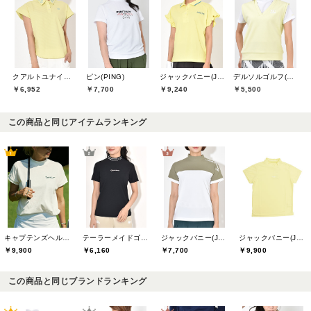
クアルトユナイテッド(CUARTO UNITED)
ピン(PING)
ジャックバニー(Jack Bunny)
デルソルゴルフ(DELSOL GOLF)
￥6,952
￥7,700
￥9,240
￥5,500
この商品と同じアイテムランキング
キャプテンズヘルムゴルフ(Captains Helm Golf)
テーラーメイドゴルフ(TaylorMade Golf)
ジャックバニー(Jack Bunny)
ジャックバニー(Jack Bunny)
￥9,900
￥6,160
￥7,700
￥9,900
この商品と同じブランドランキング