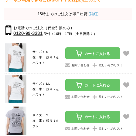
クーポン利用でさらに10％OFF！8.12(水)11:59まで
15時までのご注文は即日出荷
[詳細]
お電話でのご注文（代金引換のみ）
0120-99-3231
受付：10時～17時（土日祝除く）
サイズ： S
カートに入れる
在 庫： 残り 1点
ホワイト
お問い合わせ
欲しいものリスト
サイズ： LL
カートに入れる
在 庫： 残り 2点
ホワイト
お問い合わせ
欲しいものリスト
サイズ： S
カートに入れる
在 庫： 残り 1点
グレー
お問い合わせ
欲しいものリスト