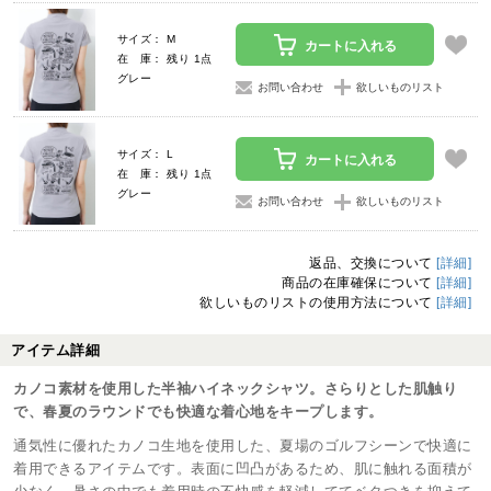
サイズ： M
カートに入れる
在 庫： 残り 1点
グレー
お問い合わせ
欲しいものリスト
サイズ： L
カートに入れる
在 庫： 残り 1点
グレー
お問い合わせ
欲しいものリスト
返品、交換について
[詳細]
商品の在庫確保について
[詳細]
欲しいものリストの使用方法について
[詳細]
アイテム詳細
カノコ素材を使用した半袖ハイネックシャツ。さらりとした肌触り
で、春夏のラウンドでも快適な着心地をキープします。
通気性に優れたカノコ生地を使用した、夏場のゴルフシーンで快適に
着用できるアイテムです。表面に凹凸があるため、肌に触れる面積が