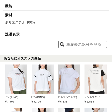
機能
素材
ポリエステル 100%
洗濯表示
あなたにオススメの商品
ピン(PING)
ピン(PING)
デルソルゴルフ(DELSOL GOLF)
セシルマクビーグリーン(CECIL McBEE green)
￥7,700
￥7,700
￥6,138
￥6,853