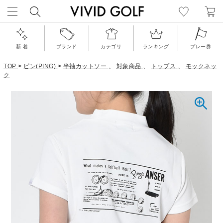
新 着
ブランド
カテゴリ
ランキング
プレー券
TOP
>
ピン(PING)
>
半袖カットソー
、
対象商品
、
トップス
、
モックネッ
ク