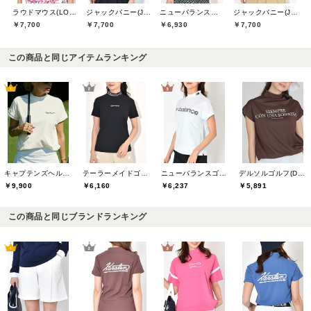
ラウドマウス(LOUDMOUTH)
ジャックバニー(Jack Bunny)
ニューバランスゴルフ(New Balance Golf)
ジャックバニー(Jack Bunny)
￥7,700
￥7,700
￥6,930
￥7,700
この商品と同じアイテムランキング
キャプテンズヘルムゴルフ(Captains Helm Golf)
テーラーメイドゴルフ(TaylorMade Golf)
ニューバランスゴルフ(New Balance Golf)
デルソルゴルフ(DELSOL GOLF)
￥9,900
￥6,160
￥6,237
￥5,891
この商品と同じブランドランキング