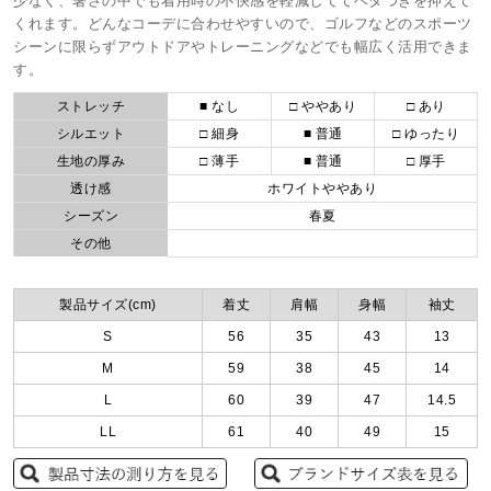
少なく、暑さの中でも着用時の不快感を軽減しててベタつきを抑えて
くれます。どんなコーデに合わせやすいので、ゴルフなどのスポーツ
シーンに限らずアウトドアやトレーニングなどでも幅広く活用できま
す。
ストレッチ
■ なし
□ ややあり
□ あり
シルエット
□ 細身
■ 普通
□ ゆったり
生地の厚み
□ 薄手
■ 普通
□ 厚手
透け感
ホワイトややあり
シーズン
春夏
その他
製品サイズ(cm)
着丈
肩幅
身幅
袖丈
S
56
35
43
13
M
59
38
45
14
L
60
39
47
14.5
LL
61
40
49
15