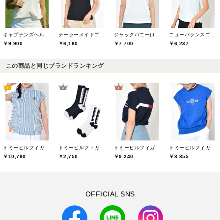
キャプテンズヘルムゴルフ(Captains Helm Golf)
テーラーメイドゴルフ(TaylorMade Golf)
ジャックバニー(Jack Bunny)
ニューバランスゴルフ(New Balance Golf)
￥9,900
￥6,160
￥7,700
￥6,237
この商品と同じブランドランキング
トミーヒルフィガーゴルフ(TOMMY HILFIGER GOLF)
トミーヒルフィガーゴルフ(TOMMY HILFIGER GOLF)
トミーヒルフィガーゴルフ(TOMMY HILFIGER GOLF)
トミーヒルフィガーゴルフ(TOMMY HILFIGER GOLF)
￥10,780
￥2,750
￥9,240
￥8,855
OFFICIAL SNS