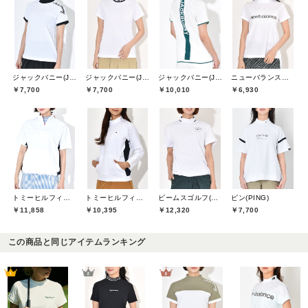
ジャックバニー(Jack Bunny)
ジャックバニー(Jack Bunny)
ジャックバニー(Jack Bunny)
ニューバランスゴルフ(New Balance Golf)
￥7,700
￥7,700
￥10,010
￥6,930
トミーヒルフィガーゴルフ(TOMMY HILFIGER GOLF)
トミーヒルフィガーゴルフ(TOMMY HILFIGER GOLF)
ビームスゴルフ(BEAMS GOLF)
ピン(PING)
￥11,858
￥10,395
￥12,320
￥7,700
この商品と同じアイテムランキング