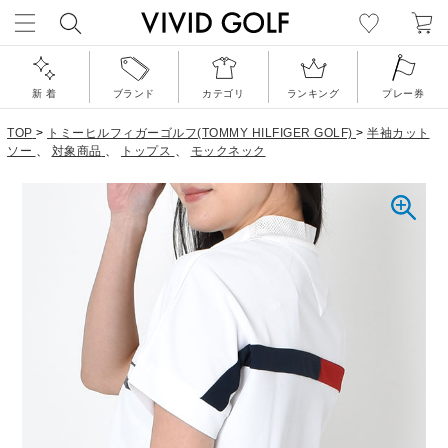
新 着
ブランド
カテゴリ
ランキング
プレー券
TOP
>
トミーヒルフィガーゴルフ(TOMMY HILFIGER GOLF)
>
半袖カット
ソー
、
対象商品
、
トップス
、
モックネック