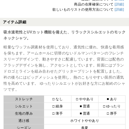
商品の在庫確保について
[詳細]
欲しいものリストの使用方法について
[詳細]
アイテム詳細
吸水速乾性とUVカット機能を備えた、リラックスシルエットのモック
ネックシャツ。
軽量なワッフル調素材を使用しており、通気性に優れ、快適な着用感
を保ちます。アームホールに切替のないドルマンパターンのフレンチ
スリーブデザインで、動きやすさに配慮しています。背面には配色の
フラッグデザインを施し、アクセントとしています。前面にはブラン
ドロゴとラインを組み合わせたグリッタープリントを配置しました。
衿の後ろにはビッグメッシュを使用し、熱のこもりやすい箇所の通気
性を高めています。 ゆったりシルエットがお好きな方にお勧めのシャ
ツです。
ストレッチ
□ なし
□ ややあり
■ あり
シルエット
□ 細身
■ 普通
□ ゆったり
生地の厚み
□ 薄手
■ 普通
□ 厚手
透け感
ホワイトややあり
シーズン
春夏