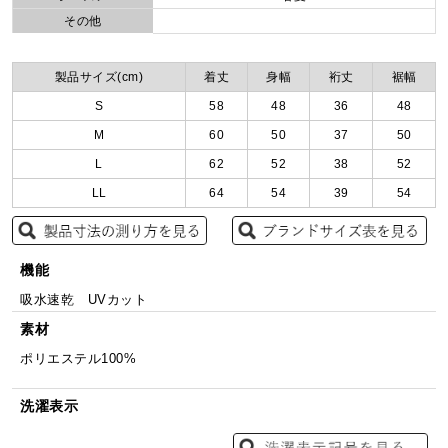
その他
製品サイズ(cm)
着丈
身幅
裄丈
裾幅
S
58
48
36
48
M
60
50
37
50
L
62
52
38
52
LL
64
54
39
54
機能
吸水速乾 UVカット
素材
ポリエステル100%
洗濯表示