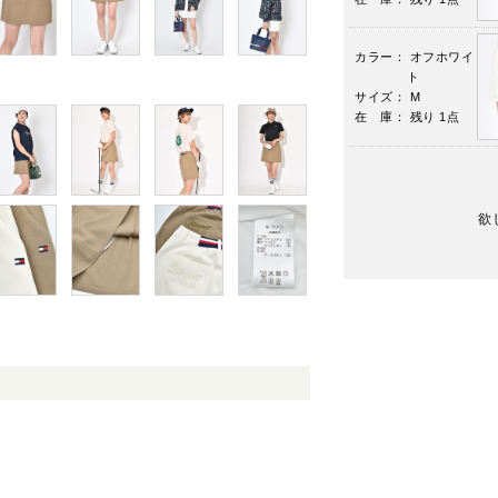
カラー： オフホワイ
ト
サイズ： M
在 庫： 残り 1点
欲