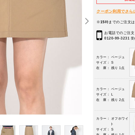
クーポン利用でさらに10
※
15
時までのご注文は
お電話でのご注文
0120-99-3231
受
カラー： ベージュ
サイズ： S
在 庫： 残り 1点
カラー： ベージュ
サイズ： L
在 庫： 残り 2点
カラー： オフホワイ
ト
サイズ： S
在 庫： 残り 1点