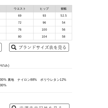
丈
ウエスト
ヒップ
裾幅
69
93
52.5
72
96
54
76
100
56
80
104
58
Hのみ)
00% 裏地 ナイロン88% ポリウレタン12%
00%