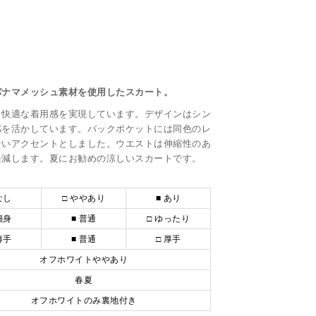
パナマメッシュ素材を使用したスカート。
、快適な着用感を実現しています。デザインはシン
感を活かしています。バックポケットには同色のレ
ないアクセントとしました。ウエストは伸縮性のあ
軽減します。夏にお勧めの涼しいスカートです。
なし
□ ややあり
■ あり
細身
■ 普通
□ ゆったり
薄手
■ 普通
□ 厚手
オフホワイトややあり
春夏
オフホワイトのみ裏地付き