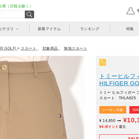
出荷（日祝を除く）
カテゴリ
新着アイテム
ランキング
特集
 GOLF)
>
スカート
、
対象商品
、
無地スカート
トミーヒルフィ
HILFIGER GO
トミー ヒルフィガー 
スカート THLA625
クーポン対象
30
¥10,
¥
14,850
94
ポイント
還元
SAL