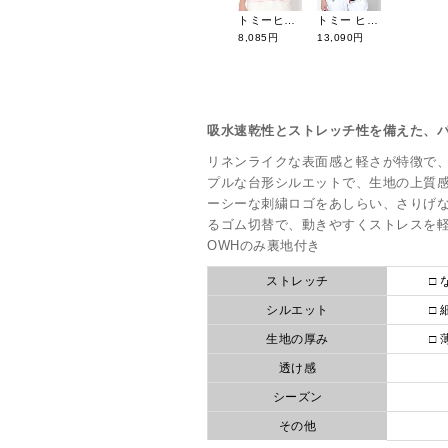
トミーヒルフィガーゴルフ 26年春夏新作 半袖モックネックシャツ THLA616
トミー ヒルフィガー ゴルフ 26年春夏新作 ストレッチウィンドジャケット THLA601
8,085円
13,090円
吸水速乾性とストレッチ性を備えた、
リネンライクな表面感と軽さが特徴で
プルな台形シルエットで、生地の上質
ーシーな刺繍ロゴをあしらい、さりげ
るゴム切替で、動きやすくストレスを
OWHのみ裏地付き
ストレッチ
□ 
シルエット
□ 
生地の厚み
□ 
透け感
シーズン
その他